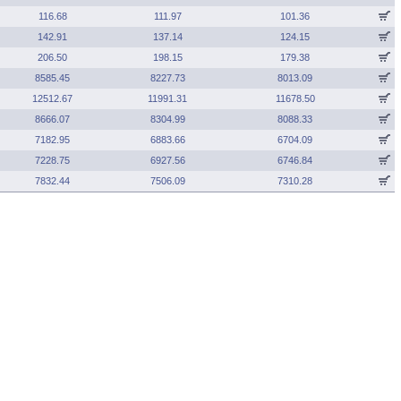
116.68
111.97
101.36
142.91
137.14
124.15
206.50
198.15
179.38
8585.45
8227.73
8013.09
12512.67
11991.31
11678.50
8666.07
8304.99
8088.33
7182.95
6883.66
6704.09
7228.75
6927.56
6746.84
7832.44
7506.09
7310.28