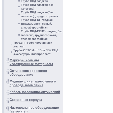
Труба ПНД гладкая
Труба ПНД гладкая(без
галогена)
Труба ПНД гладкая(без
галогена) , трудногорючая
Труба ПНД-UF гладкая
тяжелая, цвет чёрный,
атмосферостойкая
Труба ПНД-FRUF гладкая, без
галогена, трудногорючая,
атмосферостойкая
Труба ПП гофрированная и
жесткая
Трубы ОПТОМ от 10км ПВХ,ПНД
,аксессуары Электропласт
Маркеры клеммы
изоляционные материалы
Оптическое кроссовое
оборудование
Медные шины заземления и
провода заземления
Кабель волоконно-оптический
Серверные корпуса
Низковольтное оборудование
(автоматы)