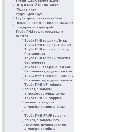
ТРУБЫ ДВУСТЕННЫЕ ДЛЯ
ПОДЗЕМНОЙ ПРОКЛАДКИ
(Полиэтилен)
Муфты для Труб
Труба армированная гибкая
Переходники,углы,повороты,заглу
шки,пружины для труб
Труба ПНД гофрированная и
жесткая
Труба ПНД гофрир. Легкая
Труба ПНД гофрир. Тяжелая
Труба ПНД гофрир. легкая,
без галогена
Труба ПНД гофрир. тяжелая,
без галогена
Труба HFFR гофрир. легкая,
без галогена, трудногорючая
Труба HFFR гофрир. тяжелая,
без галогена, трудногорючая
Труба ПНД-UF гофрир.
легкая, с зондом
атмосферостойкая диам
Труба ПНД-UF гофрир.
тяжелая, с зондом
атмосферостойкая диам
Труба ПНД-FRUF гофрир.
легкая, с зондом, без
галогена, трудногорючая,
атмосферостойкая