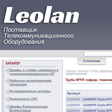
КАТАЛОГ
Шкафы и стойки серверные и
Главная
/
Каталог
/
Трубы гофрирова
телекоммуникационные 19"
трудногорючая
Труба HFFR гофрир. тяжелая
Кабельно-проводниковая
продукция
Аспирационные системы
Артикул
Компоненты СКС
21016HFR
21016HFR Труба HFFR
21020HFR
21020HFR Труба HFFR
Шкафы Климатические
Всепогодные
21025HFR
21025HFR Труба HFFR