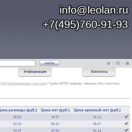
ПНД гофрированная и жесткая
/ Труба HFFR гофрир. тяжелая, без галогена,
ена розницы (руб.)
Цена опт (руб.)
Цена крупный опт (руб.)
35.82
34.37
31.12
52.23
50.12
45.37
70.37
67.52
61.13