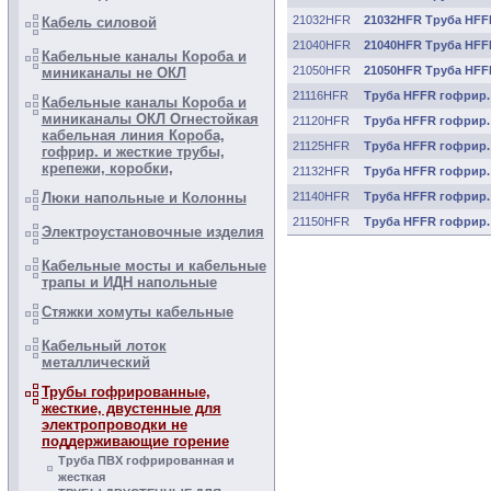
21032HFR
21032HFR Труба HFFR
Кабель силовой
21040HFR
21040HFR Труба HFFR
Кабельные каналы Короба и
21050HFR
21050HFR Труба HFFR
миниканалы не ОКЛ
21116HFR
Труба HFFR гофрир. 
Кабельные каналы Короба и
миниканалы ОКЛ Огнестойкая
21120HFR
Труба HFFR гофрир. 
кабельная линия Короба,
21125HFR
Труба HFFR гофрир. 
гофрир. и жесткие трубы,
крепежи, коробки,
21132HFR
Труба HFFR гофрир. 
Люки напольные и Колонны
21140HFR
Труба HFFR гофрир. 
21150HFR
Труба HFFR гофрир. 
Электроустановочные изделия
Кабельные мосты и кабельные
трапы и ИДН напольные
Стяжки хомуты кабельные
Кабельный лоток
металлический
Трубы гофрированные,
жесткие, двустенные для
электропроводки не
поддерживающие горение
Труба ПВХ гофрированная и
жесткая