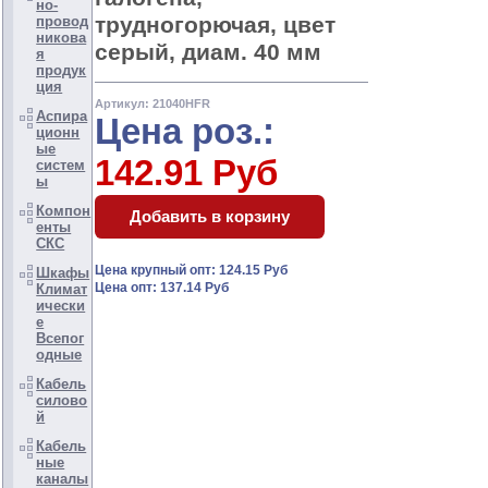
но-
трудногорючая, цвет
провод
никова
серый, диам. 40 мм
я
продук
ция
Артикул: 21040HFR
Аспира
Цена роз.:
ционн
ые
142.91 Руб
систем
ы
Компон
енты
СКС
Цена крупный опт: 124.15 Руб
Шкафы
Цена опт: 137.14 Руб
Климат
ически
е
Всепог
одные
Кабель
силово
й
Кабель
ные
каналы