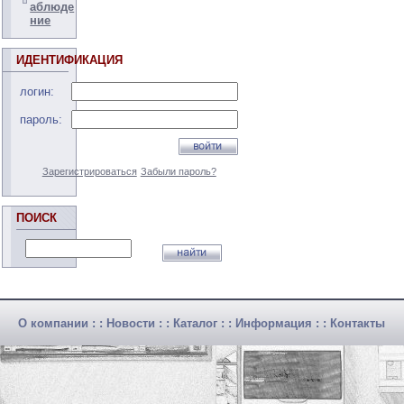
аблюде
ние
ИДЕНТИФИКАЦИЯ
логин:
пароль:
Зарегистрироваться
Забыли пароль?
ПОИСК
О компании
: :
Новости
: :
Каталог
: :
Информация
: :
Контакты