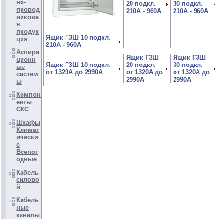
но-
20 подкл.
30 подкл.
провод
210А - 960А
210А - 960А
никова
я
продук
Ящик ГЗШ 10 подкл.
ция
210А - 960А
Аспира
Ящик ГЗШ
Ящик ГЗШ
ционн
Ящик ГЗШ 10 подкл.
20 подкл.
30 подкл.
ые
от 1320А до 2990А
от 1320А до
от 1320А до
систем
2990А
2990А
ы
Компон
енты
СКС
Шкафы
Климат
ически
е
Всепог
одные
Кабель
силово
й
Кабель
ные
каналы