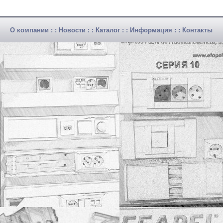
О компании
: :
Новости
: :
Каталог
: :
Информация
: :
Контакты