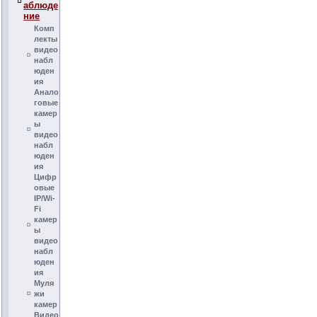
аблюде
ние
Комп
лекты
видео
набл
юден
ия
Анало
говые
камер
ы
видео
набл
юден
ия
Цифр
овые
IP/Wi-
Fi
камер
ы
видео
набл
юден
ия
Муля
жи
камер
Видео