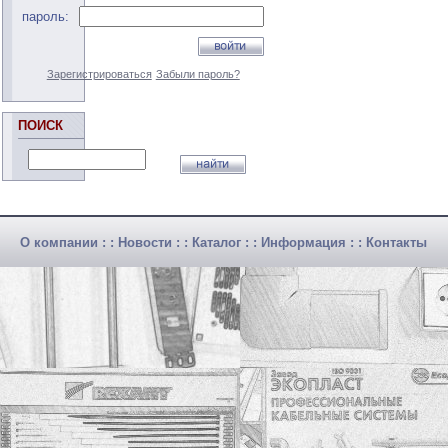
пароль:
Зарегистрироваться
Забыли пароль?
ПОИСК
О компании
: :
Новости
: :
Каталог
: :
Информация
: :
Контакты