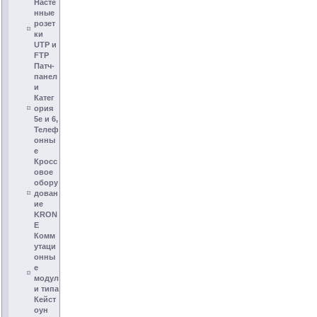
Насте
нные
розет
ки
UTP и
FTP
Патч-
панел
и
Катег
ория
5e и 6,
Телеф
онны
е
Кросс
овое
обору
дован
ие
KRON
E
Комм
утаци
онны
е
модул
и типа
Кейст
оун