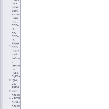
ль в
резин
овой
изоля
ции)
ППГ,
ППГнг
(А)-
HF,
ППГнг
(А)-
FRHF,
ППГ-
Пнг(А
)-HF
Кабел
ь
силов
ой
ПуГВ,
ПуГВн
г(А)-
LS,
РКГМ
СИП
Кабел
и NYM
NUM-J
Кабел