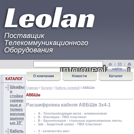
КАТАЛОГ
Шкафы
Главная
/
Каталог
/
Кабель силовой
/ АВБШв
и
АВБШв
стойки
сервер
Расшифровка кабеля АВБШв 3х4-1
ные и
телеко
А - Токопроводящая жила - алюминиевая
ммуник
В - Изоляция - ПВХ пластикат
ационн
Б - Бронепокров - стальные оцинкованные ленты
ые 19"
Шв - Защитный шланг - ПВХ пластикат
Кабель
3 - количество жил