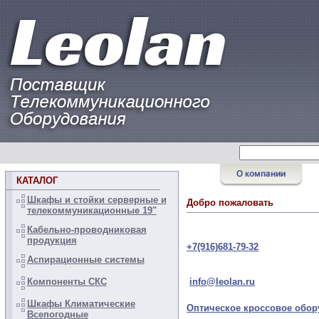
КАТАЛОГ
Шкафы и стойки серверные и
Добро пожаловать
телекоммуникационные 19"
Кабельно-проводниковая
продукция
+7(916)681-79-32
Аспирационные системы
info@leolan.ru
Компоненты СКС
Шкафы Климатические
Оптическое кроссовое обор
Всепогодные