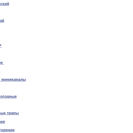
еский
ий
P
ие
ы
и миниканалы
погодные
ные трапы
лия
горение