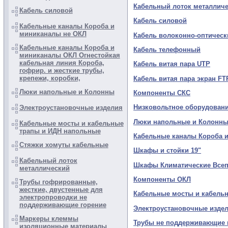
Кабельный лоток металлич
Кабель силовой
Кабель силовой
Кабельные каналы Короба и
миниканалы не ОКЛ
Кабель волоконно-оптическ
Кабельные каналы Короба и
Кабель телефонный
миниканалы ОКЛ Огнестойкая
кабельная линия Короба,
Кабель витая пара UTP
гофрир. и жесткие трубы,
крепежи, коробки,
Кабель витая пара экран FT
Люки напольные и Колонны
Компоненты СКС
Низковольтное оборудован
Электроустановочные изделия
Люки напольные и Колонн
Кабельные мосты и кабельные
трапы и ИДН напольные
Кабельные каналы Короба 
Стяжки хомуты кабельные
Шкафы и стойки 19"
Кабельный лоток
Шкафы Климатические Все
металлический
Компоненты ОКЛ
Трубы гофрированные,
жесткие, двустенные для
Кабельные мосты и кабель
электропроводки не
поддерживающие горение
Электроустановочные изде
Маркеры клеммы
Трубы не поддерживающие 
изоляционные материалы