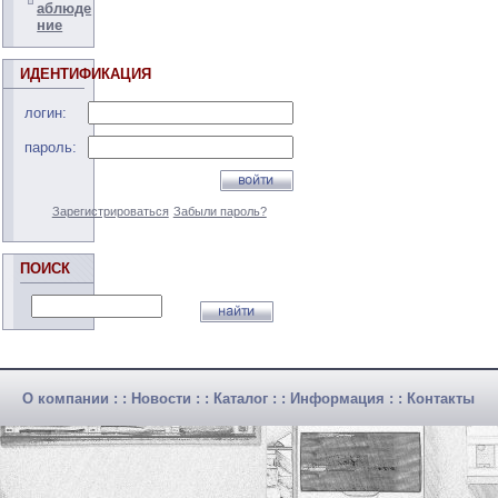
аблюде
ние
ИДЕНТИФИКАЦИЯ
логин:
пароль:
Зарегистрироваться
Забыли пароль?
ПОИСК
О компании
: :
Новости
: :
Каталог
: :
Информация
: :
Контакты