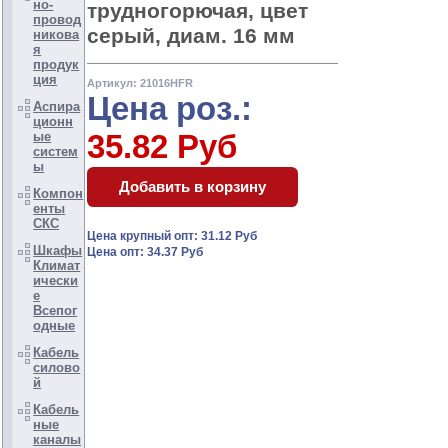
но-
трудногорючая, цвет
провод
серый, диам. 16 мм
никова
я
продук
ция
Артикул: 21016HFR
Цена роз.:
Аспира
ционн
35.82 Руб
ые
систем
ы
Компон
енты
СКС
Цена крупный опт: 31.12 Руб
Шкафы
Цена опт: 34.37 Руб
Климат
ически
е
Всепог
одные
Кабель
силово
й
Кабель
ные
каналы