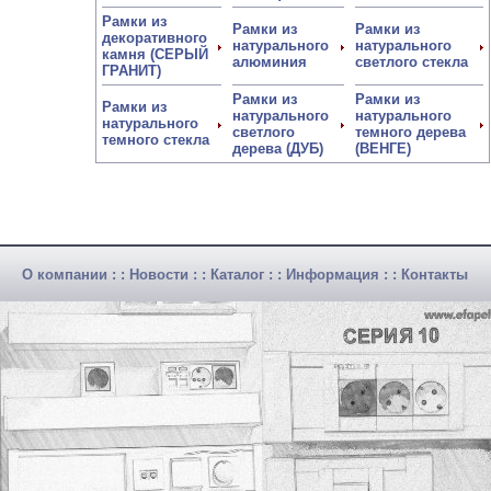
Рамки из
Рамки из
Рамки из
декоративного
натурального
натурального
камня (СЕРЫЙ
алюминия
светлого стекла
ГРАНИТ)
Рамки из
Рамки из
Рамки из
натурального
натурального
натурального
светлого
темного дерева
темного стекла
дерева (ДУБ)
(ВЕНГЕ)
О компании
: :
Новости
: :
Каталог
: :
Информация
: :
Контакты