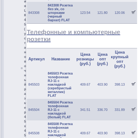
и
843308 Розетка
я
без з/к, со
L
843308
шторками
123.54
121.80
120.06
K
(черный
4
бархат) FLAT
5
(
Телефонные и компьютерные
у
розетки
с
т
а
Цена
н
Цена
Цена
крупный
о
Артикул
Название
розницы
опт
опт
в
(руб.)
(руб.)
(руб.)
о
ч
845503 Розетка
н
телефонная
ы
RJ-11 с
845503
накладкой
409.67
403.90
398.13
й
(серебристый
р
металлик)
а
FLAT
з
845504 Розетка
м
телефонная
е
845504
RJ-11 с
341.51
336.70
331.89
р
накладкой
4
(белый) FLAT
5
845508 Розетка
х
телефонная
4
RJ-11 с
845508
409.67
403.90
398.13
накладкой
5