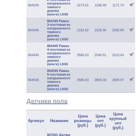
натурального
864245
1673.91
1188.48
1171.74
темного
дерева
(венге) LK60
864345 Рамка
3-постовая из
натурального
864345
2152.62
1528.36
1506.84
темного
дерева
(венге) LK60
864445 Рамка
4-постовая из
натурального
864445
3586.63
2546.51
2510.64
темного
дерева
(венге) LK60
864545 Рамка
5-постовая из
натурального
864545
3586.63
2869.30
2689.97
темного
дерева
(венге) LK60
Датчики пола
Цена
Цена
Цена
крупный
Артикул
Название
розницы
опт
опт
(руб.)
(руб.)
(руб.)
867601 Датчик