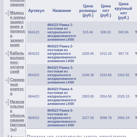
Цена
ование
Цена
Цена
крупный
Артикул
Название
розницы
опт
Медны
опт
(руб.)
(руб.)
е шины
(руб.)
заземл
864123 Рамка 1-
ения и
постовая из
провод
864123
натурального
515.46
508.20
500.94
а
анодированного
алюминия LK60
заземл
ения
864223 Рамка 2-
постовая из
Кабель
864223
натурального
1026.66
1012.20
997.74
анодированного
волоко
алюминия LK60
нно-
оптиче
864323 Рамка 3-
ский
постовая из
864323
натурального
1546.38
1524.60
1502.82
анодированного
Сервер
алюминия LK60
ные
корпус
864423 Рамка 4-
постовая из
а
864423
натурального
2083.85
2054.50
2025.15
анодированного
Низков
алюминия LK60
ольтно
864523 Рамка 5-
е
постовая из
оборуд
864523
натурального
3227.90
3098.78
2892.19
ование
анодированного
(автома
алюминия LK60
ты)