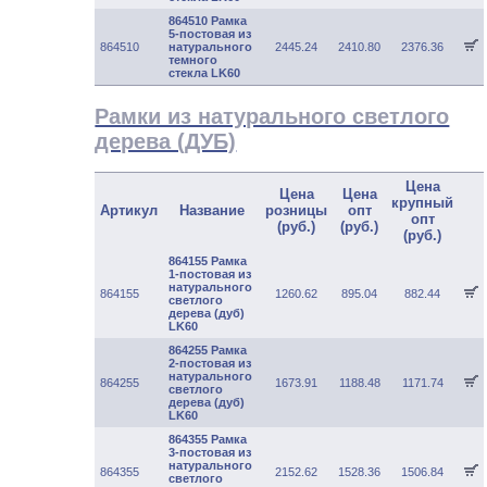
864510 Рамка
5-постовая из
864510
натурального
2445.24
2410.80
2376.36
темного
стекла LK60
Рамки из натурального светлого
дерева (ДУБ)
Цена
Цена
Цена
крупный
Артикул
Название
розницы
опт
опт
(руб.)
(руб.)
(руб.)
864155 Рамка
1-постовая из
натурального
864155
1260.62
895.04
882.44
светлого
дерева (дуб)
LK60
864255 Рамка
2-постовая из
натурального
864255
1673.91
1188.48
1171.74
светлого
дерева (дуб)
LK60
864355 Рамка
3-постовая из
натурального
864355
2152.62
1528.36
1506.84
светлого