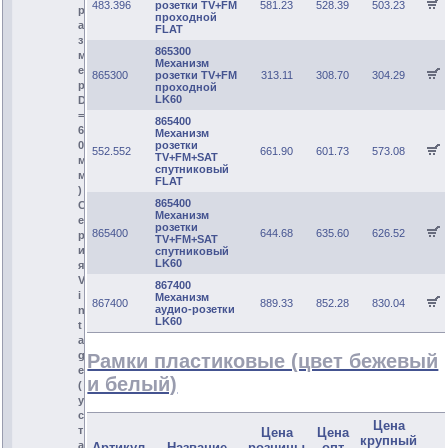
483.396
розетки TV+FM
581.23
528.39
503.23
р
проходной
а
FLAT
з
865300
м
Механизм
е
865300
розетки TV+FM
313.11
308.70
304.29
р
проходной
LK60
D
=
865400
6
Механизм
розетки
0
552.552
661.90
601.73
573.08
TV+FM+SAT
м
спутниковый
м
FLAT
)
865400
С
Механизм
е
розетки
865400
644.68
635.60
626.52
р
TV+FM+SAT
и
спутниковый
LK60
я
V
867400
i
Механизм
867400
889.33
852.28
830.04
аудио-розетки
n
LK60
t
a
g
Рамки пластиковые (цвет бежевый
e
и белый)
(
у
с
Цена
т
Цена
Цена
крупный
а
Артикул
Название
розницы
опт