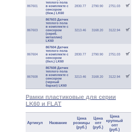
теплого пола
867601
в комплекте с
2830.77
2790.90
2751.03
сенсором
(беж.) LK60
867603 Датчик
теплого пола
в комплекте с
867603
сенсором
3213.46
3168.20
3122.94
(сереб.
металлик)
LK60
867604 Датчик
теплого пола
867604
в комплекте с
2830.77
2790.90
2751.03
сенсором
(бел.) LK60
867608 Датчик
теплого пола
в комплекте с
867608
3213.46
3168.20
3122.94
сенсором
(черный
бархат) LK60
Рамки пластиковые для серии
LK60 и FLAT
Цена
Цена
Цена
крупный
Артикул
Название
розницы
опт
опт
(руб.)
(руб.)
(руб.)