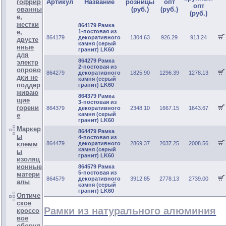
гофрир
Артикул
Название
розницы
опт
опт
ованны
(руб.)
(руб.)
(руб.)
е,
жестки
864179 Рамка
е,
1-постовая из
864179
декоративного
1304.63
926.29
913.24
двусте
камня (серый
нные
гранит) LK60
для
864279 Рамка
электр
2-постовая из
опрово
864279
декоративного
1825.90
1296.39
1278.13
дки не
камня (серый
поддер
гранит) LK60
живаю
864379 Рамка
щие
3-постовая из
горени
864379
декоративного
2348.10
1667.15
1643.67
камня (серый
е
гранит) LK60
Маркер
864479 Рамка
ы
4-постовая из
клемм
864479
декоративного
2869.37
2037.25
2008.56
камня (серый
ы
гранит) LK60
изоляц
ионные
864579 Рамка
5-постовая из
матери
864579
декоративного
3912.85
2778.13
2739.00
алы
камня (серый
гранит) LK60
Оптиче
ское
Рамки из натурального алюминия
кроссо
вое
оборуд