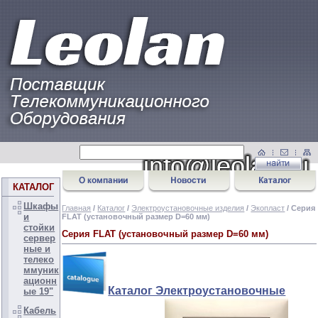
КАТАЛОГ
Шкафы
Главная
/
Каталог
/
Электроустановочные изделия
/
Экопласт
/ Серия
и
FLAT (установочный размер D=60 мм)
стойки
Серия FLAT (установочный размер D=60 мм)
сервер
ные и
телеко
ммуник
ационн
Каталог Электроустановочные
ые 19"
Кабель