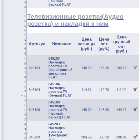
(черный
м
бархат) FLAT
м
)
Телевизионные розетки(Аудио
С
е
розетка) и накладки к ним
р
и
я
Цена
Цена
Цена
L
крупный
Артикул
Название
розницы
опт
K
опт
(руб.)
(руб.)
6
(руб.)
0
(
845103
Накладка
у
розетки TV
с
845103
148.39
146.30
144.21
(серебристый
т
металлик)
а
FLAT
н
845104
о
Накладка
845104
114.31
112.70
111.09
в
розетки TV
(белый) FLAT
о
ч
845108
н
Накладка
845108
розетки TV
148.39
146.30
144.21
ы
(черный
й
бархат) FLAT
р
а
845203
Накладка
з
розетки
м
TV+FM+SAT
845203
304.59
300.30
296.01
е
2(3)