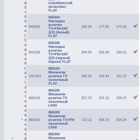
р
(серебристый
металлик)
D
FLAT
=
6
845204
Накладка
0
розетки
м
845204
180.34
177.80
175.26
TV+FM+SAT
м
2(3) (белый)
)
FLAT
С
845208
е
Накладка
р
розетки
845208
304.59
300.30
296.01
TV+FM+SAT
и
2(3) (черный
я
бархат) FLAT
F
L
865100
Механизм
A
144.924
розетки TV
186.39
169.44
161.37
T
оконечный
(
FLAT
у
865100
с
Механизм
т
865100
розетки TV
257.73
254.10
250.47
а
оконечный
LK60
н
о
865200
в
Механизм
865200
розетки TV+FM
313.11
308.70
304.29
о
оконечный
ч
LK60
н
ы
865300
Механизм
й