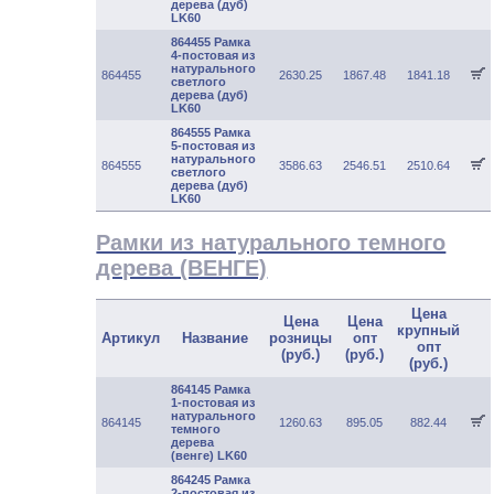
дерева (дуб)
LK60
864455 Рамка
4-постовая из
натурального
864455
2630.25
1867.48
1841.18
светлого
дерева (дуб)
LK60
864555 Рамка
5-постовая из
натурального
864555
3586.63
2546.51
2510.64
светлого
дерева (дуб)
LK60
Рамки из натурального темного
дерева (ВЕНГЕ)
Цена
Цена
Цена
крупный
Артикул
Название
розницы
опт
опт
(руб.)
(руб.)
(руб.)
864145 Рамка
1-постовая из
натурального
864145
1260.63
895.05
882.44
темного
дерева
(венге) LK60
864245 Рамка
2-постовая из