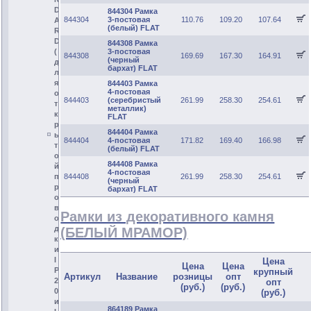
D
844304 Рамка
844304
3-постовая
110.76
109.20
107.64
A
(белый) FLAT
R
D
844308 Рамка
(
3-постовая
844308
169.69
167.30
164.91
(черный
д
бархат) FLAT
л
я
844403 Рамка
4-постовая
о
844403
(серебристый
261.99
258.30
254.61
т
металлик)
к
FLAT
р
844404 Рамка
ы
844404
4-постовая
171.82
169.40
166.98
т
(белый) FLAT
о
844408 Рамка
й
4-постовая
п
844408
261.99
258.30
254.61
(черный
р
бархат) FLAT
о
в
Рамки из декоративного камня
о
д
(БЕЛЫЙ МРАМОР)
к
и
I
Цена
Цена
Цена
P
крупный
Артикул
Название
розницы
опт
2
опт
(руб.)
(руб.)
0
(руб.)
и
864189 Рамка