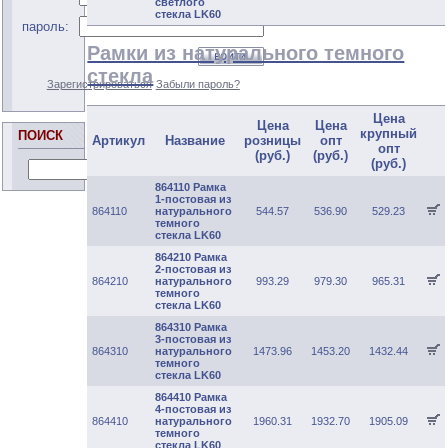
светлого
стекла LK60
пароль:
Рамки из натурального темного
стекла
Зарегистрироваться
Забыли пароль?
Цена
Цена
Цена
крупный
ПОИСК
Артикул
Название
розницы
опт
опт
(руб.)
(руб.)
(руб.)
864110 Рамка
1-постовая из
864110
натурального
544.57
536.90
529.23
темного
стекла LK60
864210 Рамка
2-постовая из
864210
натурального
993.29
979.30
965.31
темного
стекла LK60
864310 Рамка
3-постовая из
864310
натурального
1473.96
1453.20
1432.44
темного
стекла LK60
864410 Рамка
4-постовая из
864410
натурального
1960.31
1932.70
1905.09
темного
стекла LK60