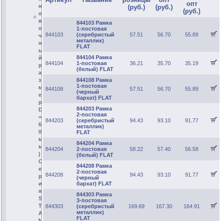
опт
н
(руб.)
(руб.)
(руб.)
о
в
844103 Рамка
о
1-постовая
844103
(серебристый
57.51
56.70
55.89
ч
металлик)
н
FLAT
ы
844104 Рамка
й
844104
1-постовая
36.21
35.70
35.19
р
(белый) FLAT
а
з
844108 Рамка
1-постовая
м
844108
57.51
56.70
55.89
(черный
е
бархат) FLAT
р
844203 Рамка
D
2-постовая
=
844203
(серебристый
94.43
93.10
91.77
6
металлик)
0
FLAT
м
844204 Рамка
м
844204
2-постовая
58.22
57.40
56.58
)
(белый) FLAT
С
844208 Рамка
е
2-постовая
844208
94.43
93.10
91.77
р
(черный
и
бархат) FLAT
я
844303 Рамка
S
3-постовая
T
844303
(серебристый
169.69
167.30
164.91
металлик)
A
FLAT
N