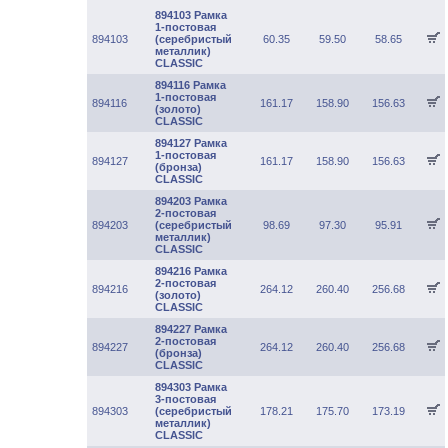
894103 Рамка
1-постовая
894103
(серебристый
60.35
59.50
58.65
металлик)
CLASSIC
894116 Рамка
1-постовая
894116
161.17
158.90
156.63
(золото)
CLASSIC
894127 Рамка
1-постовая
894127
161.17
158.90
156.63
(бронза)
CLASSIC
894203 Рамка
2-постовая
894203
(серебристый
98.69
97.30
95.91
металлик)
CLASSIC
894216 Рамка
2-постовая
894216
264.12
260.40
256.68
(золото)
CLASSIC
894227 Рамка
2-постовая
894227
264.12
260.40
256.68
(бронза)
CLASSIC
894303 Рамка
3-постовая
894303
(серебристый
178.21
175.70
173.19
металлик)
CLASSIC