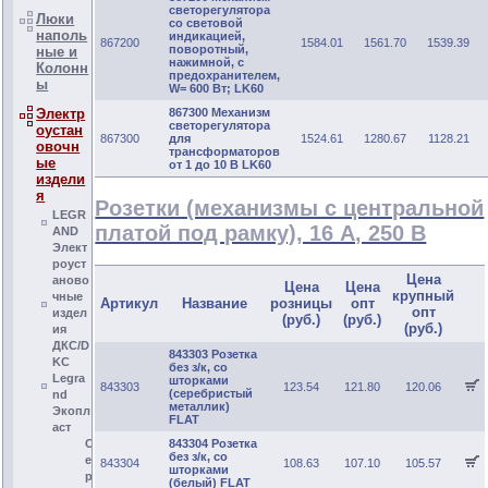
светорегулятора
Люки
со световой
наполь
индикацией,
867200
1584.01
1561.70
1539.39
поворотный,
ные и
нажимной, с
Колонн
предохранителем,
ы
W= 600 Вт; LK60
Электр
867300 Механизм
светорегулятора
оустан
867300
для
1524.61
1280.67
1128.21
овочн
трансформаторов
ые
от 1 до 10 В LK60
издели
я
Розетки (механизмы с центральной
LEGR
платой под рамку), 16 А, 250 В
AND
Элект
роуст
Цена
аново
Цена
Цена
крупный
чные
Артикул
Название
розницы
опт
опт
издел
(руб.)
(руб.)
(руб.)
ия
ДКС/D
843303 Розетка
KC
без з/к, со
Legra
шторками
843303
123.54
121.80
120.06
(серебристый
nd
металлик)
Экопл
FLAT
аст
843304 Розетка
С
без з/к, со
е
843304
108.63
107.10
105.57
шторками
р
(белый) FLAT