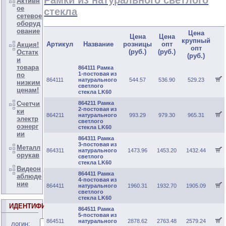
Рамки из натурального светлого
Активн
ое
стекла
сетевое
оборуд
ование
Цена
Цена
Цена
крупный
Артикул
Название
розницы
опт
Акция!
опт
(руб.)
(руб.)
Остатк
(руб.)
и
товара
864111 Рамка
1-постовая из
по
864111
натурального
544.57
536.90
529.23
низким
светлого
ценам!
стекла LK60
864211 Рамка
Счетчи
2-постовая из
ки
864211
натурального
993.29
979.30
965.31
электр
светлого
оэнерг
стекла LK60
ии
864311 Рамка
3-постовая из
Металл
864311
натурального
1473.96
1453.20
1432.44
орукав
светлого
стекла LK60
Видеон
864411 Рамка
аблюде
4-постовая из
ние
864411
натурального
1960.31
1932.70
1905.09
светлого
стекла LK60
ИДЕНТИФИКАЦИЯ
864511 Рамка
5-постовая из
864511
натурального
2878.62
2763.48
2579.24
логин: