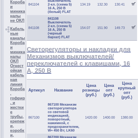
Выключатель
Короба
841104
2-кл. (схема 5)
134.19
132.30
130.41
и
16 A, 250 B
миника
(белый) FLAT
налы
841108
не ОКЛ
Выключатель
2-кл. (схема 5)
841108
154.07
151.90
149.73
Кабель
16 A, 250 B
ные
(черный
бархат) FLAT
каналы
Короба
и
Светорегуляторы и накладки для
миника
Механизмов выключателей/
налы
ОКЛ
переключателей с клавишами, 16
Огнест
А, 250 В
ойкая
кабель
ная
Цена
линия
Цена
Цена
крупный
Короба
Артикул
Название
розницы
опт
опт
,
(руб.)
(руб.)
(руб.)
гофрир
. и
867100 Механизм
жестки
светорегулятора
е
со световой
индикацией,
трубы,
867100
1420.00
1400.00
1380.00
поворотный,
крепеж
нажимной, с
и,
предохранителем,
коробк
W= 450 Вт; LK60
и,
867200 Механизм