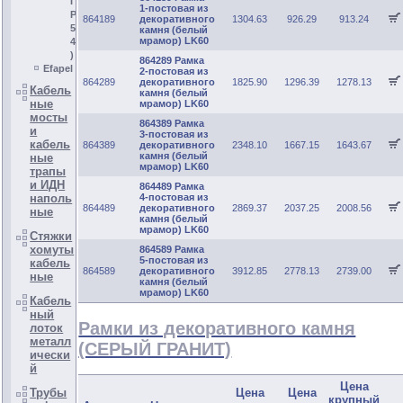
I
1-постовая из
P
864189
декоративного
1304.63
926.29
913.24
5
камня (белый
мрамор) LK60
4
)
864289 Рамка
Efapel
2-постовая из
864289
декоративного
1825.90
1296.39
1278.13
Кабель
камня (белый
ные
мрамор) LK60
мосты
864389 Рамка
и
3-постовая из
кабель
864389
декоративного
2348.10
1667.15
1643.67
камня (белый
ные
мрамор) LK60
трапы
и ИДН
864489 Рамка
наполь
4-постовая из
864489
декоративного
2869.37
2037.25
2008.56
ные
камня (белый
мрамор) LK60
Стяжки
хомуты
864589 Рамка
5-постовая из
кабель
864589
декоративного
3912.85
2778.13
2739.00
ные
камня (белый
мрамор) LK60
Кабель
ный
Рамки из декоративного камня
лоток
металл
(СЕРЫЙ ГРАНИТ)
ически
й
Цена
Трубы
Цена
Цена
крупный