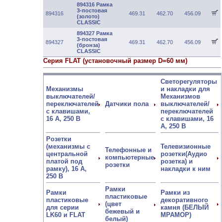
894316 Рамка
3-постовая
894316
469.31
462.70
456.09
(золото)
CLASSIC
894327 Рамка
3-постовая
894327
469.31
462.70
456.09
(бронза)
CLASSIC
Серия FLAT (установочный размер D=60 мм)
Светорегуляторы
Механизмы
и накладки для
выключателей/
Механизмов
переключателей
Датчики пола
выключателей/
с клавишами,
переключателей
16 А, 250 В
с клавишами, 16
А, 250 В
Розетки
(механизмы с
Телевизионные
Телефонные и
центральной
розетки(Аудио
компьютерные
платой под
розетка) и
розетки
рамку), 16 А,
накладки к ним
250 В
Рамки
Рамки
Рамки из
пластиковые
пластиковые
декоративного
(цвет
для серии
камня (БЕЛЫЙ
бежевый и
LK60 и FLAT
МРАМОР)
белый)