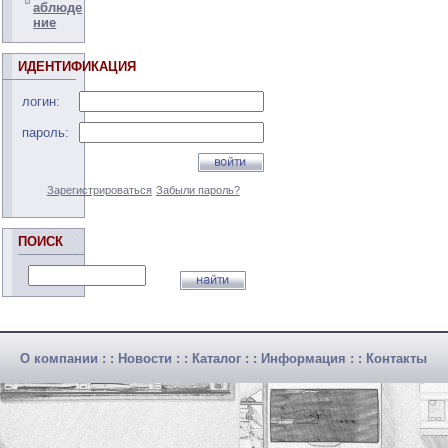
аблюде
ние
ИДЕНТИФИКАЦИЯ
логин:
пароль:
Зарегистрироваться
Забыли пароль?
ПОИСК
О компании
: :
Новости
: :
Каталог
: :
Информация
: :
Контакты