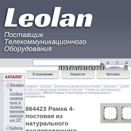
КАТАЛОГ
Шкафы
Главная
/
Каталог
/
Электроустановочные изделия
/
Экопласт
/
Серия
и
FLAT (установочный размер D=60 мм)
/
Рамки из натурального
алюминия
/ 864423 Рамка 4-постовая из натурального
стойки
анодирован
сервер
ные и
телеко
864423 Рамка 4-
ммуник
постовая из
ационн
ые 19"
натурального
Кабель
анодированного