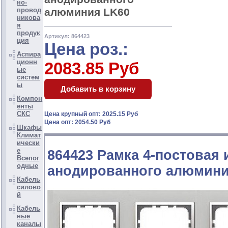
но-
алюминия LK60
провод
никова
я
продук
Артикул: 864423
ция
Цена роз.:
Аспира
ционн
2083.85 Руб
ые
систем
ы
Компон
енты
СКС
Цена крупный опт: 2025.15 Руб
Цена опт: 2054.50 Руб
Шкафы
Климат
ически
е
864423 Рамка 4-постовая 
Всепог
одные
анодированного алюмини
Кабель
силово
й
Кабель
ные
каналы