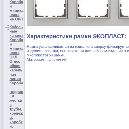
Короба
и
миника
налы
не ОКЛ
Кабель
ные
Характеристики рамки ЭКОПЛАСТ:
каналы
Короба
и
Рамка устанавливается на изделие и сверху фиксируетс
миника
изделия - розетки, выключателя или набором изделий в 
налы
многопостовой рамки.
ОКЛ
Материал – алюминий.
Огнест
ойкая
кабель
ная
линия
Короба
,
гофрир
. и
жестки
е
трубы,
крепеж
и,
коробк
и,