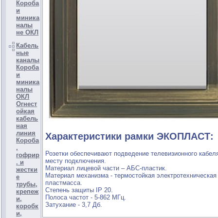
Короба
и
миника
налы
не ОКЛ
Кабель
ные
каналы
Короба
и
миника
налы
ОКЛ
Огнест
ойкая
кабель
ная
линия
Характеристики рамки ЭКОПЛАСТ:
Короба
,
Розетки обеспечивают подведение телевизионного кабеля
гофрир
месту подключения.
. и
Материал лицевой части – АБС-пластик.
жестки
Материал механизма - термостойкая электротехническая
е
пластмасса.
трубы,
Степень защиты IP 20.
крепеж
Полоса частот - 5-862 МГц.
и,
Затухание - 3,7 Дб.
коробк
и,