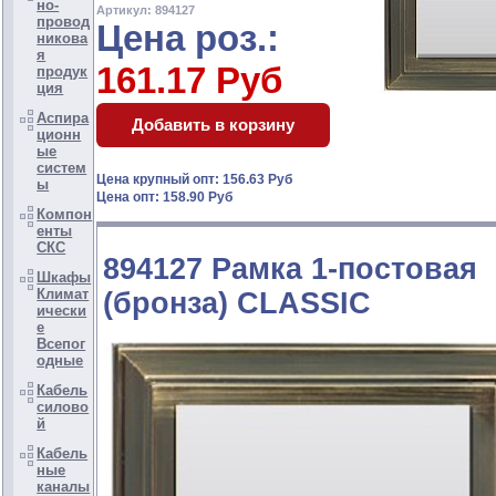
но-
Артикул: 894127
провод
Цена роз.:
никова
я
161.17 Руб
продук
ция
Аспира
ционн
ые
систем
Цена крупный опт: 156.63 Руб
ы
Цена опт: 158.90 Руб
Компон
енты
СКС
894127 Рамка 1-постовая
Шкафы
Климат
(бронза) CLASSIC
ически
е
Всепог
одные
Кабель
силово
й
Кабель
ные
каналы