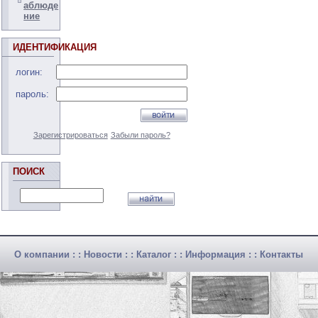
аблюде
ние
ИДЕНТИФИКАЦИЯ
логин:
пароль:
Зарегистрироваться
Забыли пароль?
ПОИСК
О компании
: :
Новости
: :
Каталог
: :
Информация
: :
Контакты