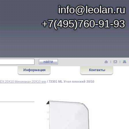
EX 20Х10 Миниканал 20Х10 мм
/ 72301 ML Угол плоский 20/10