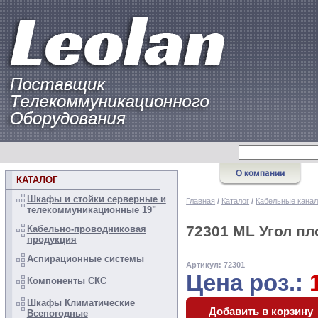
КАТАЛОГ
Шкафы и стойки серверные и
Главная
/
Каталог
/
Кабельные канал
телекоммуникационные 19"
72301 ML Угол пл
Кабельно-проводниковая
продукция
Аспирационные системы
Артикул: 72301
Цена роз.:
Компоненты СКС
Шкафы Климатические
Всепогодные