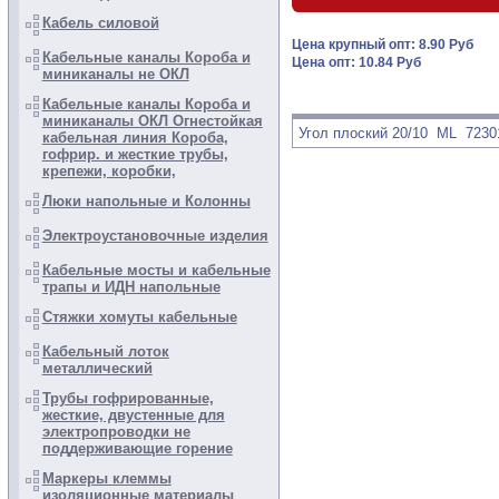
Кабель силовой
Цена крупный опт: 8.90 Руб
Кабельные каналы Короба и
Цена опт: 10.84 Руб
миниканалы не ОКЛ
Кабельные каналы Короба и
миниканалы ОКЛ Огнестойкая
Угол плоский 20/10 ML 7230
кабельная линия Короба,
гофрир. и жесткие трубы,
крепежи, коробки,
Люки напольные и Колонны
Электроустановочные изделия
Кабельные мосты и кабельные
трапы и ИДН напольные
Стяжки хомуты кабельные
Кабельный лоток
металлический
Трубы гофрированные,
жесткие, двустенные для
электропроводки не
поддерживающие горение
Маркеры клеммы
изоляционные материалы