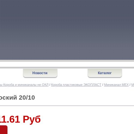
ы Короба и миниканалы не ОКЛ
/
Короба пластиковые ЭКОПЛАСТ
/
Миниканал MEX
/
M
оский 20/10
11.61 Руб