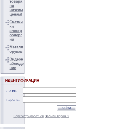
товара
по
низким
ценам!
Счетчи
ки
электр
оэнерг
ии
Металл
орукав
Видеон
аблюде
ние
ИДЕНТИФИКАЦИЯ
логин:
пароль:
Зарегистрироваться
Забыли пароль?