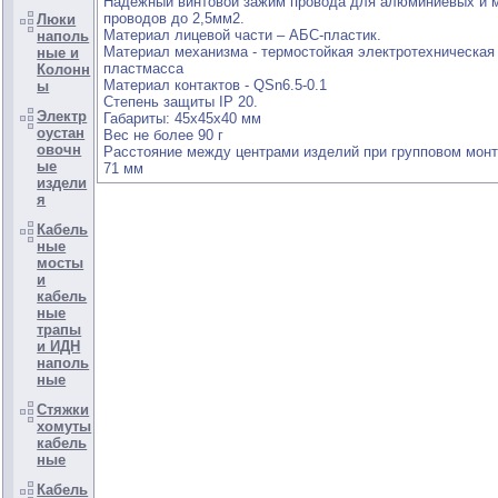
Надежный винтовой зажим провода для алюминиевых и 
проводов до 2,5мм2.
Люки
Материал лицевой части – АБС-пластик.
наполь
Материал механизма - термостойкая электротехническая
ные и
пластмасса
Колонн
Материал контактов - QSn6.5-0.1
ы
Степень защиты IP 20.
Электр
Габариты: 45х45х40 мм
оустан
Вес не более 90 г
овочн
Расстояние между центрами изделий при групповом монт
ые
71 мм
издели
я
Кабель
ные
мосты
и
кабель
ные
трапы
и ИДН
наполь
ные
Стяжки
хомуты
кабель
ные
Кабель