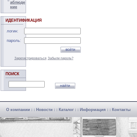
аблюде
ние
ИДЕНТИФИКАЦИЯ
логин:
пароль:
Зарегистрироваться
Забыли пароль?
ПОИСК
О компании
: :
Новости
: :
Каталог
: :
Информация
: :
Контакты