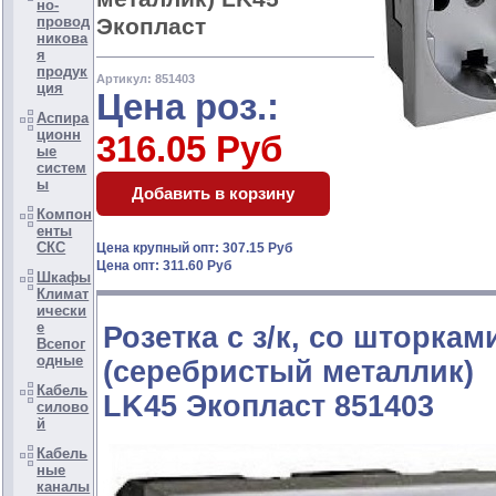
но-
Экопласт
провод
никова
я
продук
Артикул: 851403
ция
Цена роз.:
Аспира
ционн
316.05 Руб
ые
систем
ы
Компон
енты
СКС
Цена крупный опт: 307.15 Руб
Цена опт: 311.60 Руб
Шкафы
Климат
ически
е
Розетка с з/к, со шторкам
Всепог
одные
(серебристый металлик)
Кабель
LK45 Экопласт 851403
силово
й
Кабель
ные
каналы