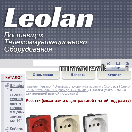
КАТАЛОГ
Шкафы
Главная
/
Каталог
/
Электроустановочные изделия
/
Экопласт
/
Серия
и
LK 45 (установочный размер 45 х 45 мм)
/ Розетки (механизмы с
центральной платой под рамку)
стойки
сервер
Розетки (механизмы с центральной платой под рамку)
ные и
телеко
ммуник
ационн
ые 19"
Кабель