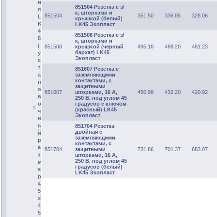
и
851504 Розетка с з/
я
к, шторками и
851504
351.50
336.85
328.06
L
крышкой (белый)
K
LK45 Экопласт
4
851508 Розетка с з/
5
к, шторками и
(
851508
крышкой (черный
495.18
488.20
481.23
бархат) LK45
у
Экопласт
с
т
851607 Розетка с
а
заземляющими
контактами, с
н
защитными
о
851607
шторками, 16 А,
450.99
432.20
420.92
в
250 В, под углом 45
о
градусов с ключом
(красный) LK45
ч
Экопласт
н
ы
851704 Розетка
двойная с
й
заземляющими
р
контактами, с
а
851704
защитными
731.86
701.37
683.07
з
шторками, 16 А,
250 В, под углом 45
м
градусов (белый)
е
LK45 Экопласт
р
4
5
х
4
5