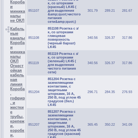
Короба
к, со шторками
и
(красный) LK45 (
851107
для выделения
301.79
289.21
281.67
миника
&amp;quot;чиcтого
налы
питания
не ОКЛ
сети&amp;quot;)
Кабель
851108 Розетка с з/
к, со шторками
ные
глянцевая
каналы
851108
340.56
326.37
317.86
поверхность
Короба
(черный бархат)
и
LK45
миника
851119 Розетка с з/
налы
к, со шторками
ОКЛ
(зеленый) LK45 (
851119
340.56
326.37
317.86
для выделения
Огнест
чиcтого питания
ойкая
сети)
кабель
851204 Розетка с
ная
заземляющими
линия
контактами, с
Короба
защитными
851204
296.71
284.35
276.93
,
шторками, 16 А,
250 В, под углом 45
гофрир
градусов (бел.)
. и
LK45
жестки
е
851207 Розетка с
заземляющими
трубы,
контактами, с
крепеж
защитными
851207
365.45
350.22
341.09
и,
шторками, 16 А,
коробк
250 В, под углом 45
градусов (красная)
и,
LK45