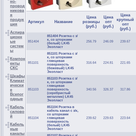
но-
провод
никова
я
Цена
Цена
Цена
продук
крупный
Артикул
Название
розницы
опт
ция
опт
(руб.)
(руб.)
(руб.)
Аспира
851404 Розетка с з/
ционн
к, со шторками
ые
851404
256.79
246.09
239.67
(белый) LK45
систем
Экопласт
ы
851101 Розетка с з/
к, со шторками
Компон
глянцевая
851101
316.64
224.81
221.65
енты
поверхность
СКС
(бежевый) LK45
Экопласт
Шкафы
851103 Розетка с з/
Климат
к, со шторками
ически
глянцевая
е
851103
поверхность
340.56
326.37
317.86
(серебристый
Всепог
металлик) LK45
одные
Экопласт
Кабель
851104 Розетка в
кабель канал с з/к,
силово
со шторками
й
851104
глянцевая
239.62
229.63
223.64
поверхность
Кабель
(белый) LK45
ные
Экопласт
каналы
851107 Розетка с з/