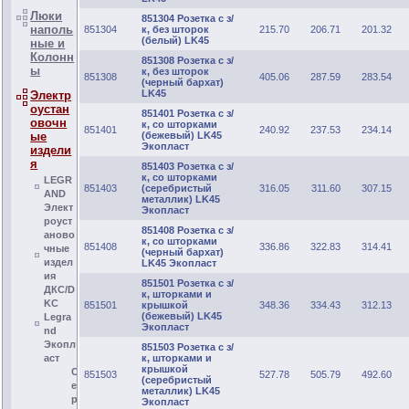
Люки
851304 Розетка с з/
наполь
851304
к, без шторок
215.70
206.71
201.32
(белый) LK45
ные и
Колонн
851308 Розетка с з/
ы
к, без шторок
851308
405.06
287.59
283.54
(черный бархат)
LK45
Электр
оустан
851401 Розетка с з/
овочн
к, со шторками
851401
240.92
237.53
234.14
ые
(бежевый) LK45
Экопласт
издели
я
851403 Розетка с з/
к, со шторками
LEGR
851403
(серебристый
316.05
311.60
307.15
AND
металлик) LK45
Элект
Экопласт
роуст
851408 Розетка с з/
аново
к, со шторками
851408
336.86
322.83
314.41
чные
(черный бархат)
издел
LK45 Экопласт
ия
851501 Розетка с з/
ДКС/D
к, шторками и
KC
851501
крышкой
348.36
334.43
312.13
(бежевый) LK45
Legra
Экопласт
nd
Экопл
851503 Розетка с з/
аст
к, шторками и
крышкой
С
851503
527.78
505.79
492.60
(серебристый
е
металлик) LK45
р
Экопласт