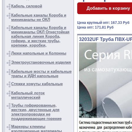
Кабель силовой
Кабельные каналы Короба и
миниканалы не ОКЛ
Цена крупный опт: 167.33 Руб
Кабельные каналы Короба и
Цена опт: 171.81 Руб
миниканалы ОКЛ Огнестойкая
кабельная линия Короба,
32032UF Труба ПВХ-UF
гофрир. и жесткие трубы,
крепежи, коробки,
Люки напольные и Колонны
Электроустановочные изделия
Кабельные мосты и кабельные
трапы и ИДН напольные
Стяжки хомуты кабельные
Кабельный лоток
металлический
Трубы гофрированные,
жесткие, двустенные для
электропроводки не
поддерживающие горение
Маркеры клеммы
изоляционные материалы