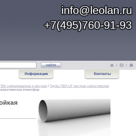
ПВХ гофрированная и жесткая
/
Трубы ПВХ-UF жесткая сверхтяжелая
 сверхтяжелая атмосфер
ойкая