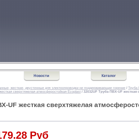
нные, жесткие, двустенные для электропроводки не поддерживающие горение
/
Труба 
жесткая сверхтяжелая атмосферостойкая Ecoplast
/ 32032UF Труба ПВХ-UF жесткая
ВХ-UF жесткая сверхтяжелая атмосферост
179.28 Руб