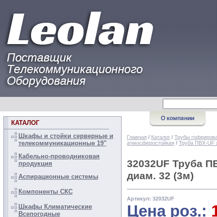
КАТАЛОГ
Шкафы и стойки серверные и
Главная
/
Каталог
/
Трубы гофрирова
телекоммуникационные 19"
атмосферостойкая
/
Труба ПВХ-UF 
Кабельно-проводниковая
32032UF Труба П
продукция
диам. 32 (3м)
Аспирационные системы
Компоненты СКС
Артикул: 32032UF
Цена роз.:
Шкафы Климатические
Всепогодные