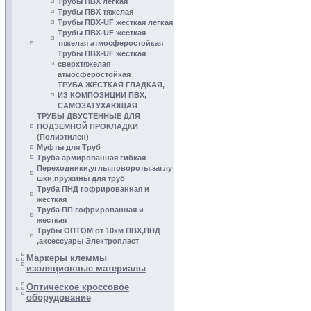
Трубы ПВХ легкая
Трубы ПВХ тяжелая
Трубы ПВХ-UF жесткая легкая
Трубы ПВХ-UF жесткая
тяжелая атмосферостойкая
Трубы ПВХ-UF жесткая
сверхтяжелая
атмосферостойкая
ТРУБА ЖЕСТКАЯ ГЛАДКАЯ,
ИЗ КОМПОЗИЦИИ ПВХ,
САМОЗАТУХАЮЩАЯ
ТРУБЫ ДВУСТЕННЫЕ ДЛЯ
ПОДЗЕМНОЙ ПРОКЛАДКИ
(Полиэтилен)
Муфты для Труб
Труба армированная гибкая
Переходники,углы,повороты,заглу
шки,пружины для труб
Труба ПНД гофрированная и
жесткая
Труба ПП гофрированная и
жесткая
Трубы ОПТОМ от 10км ПВХ,ПНД
,аксессуары Электропласт
Маркеры клеммы
изоляционные материалы
Оптическое кроссовое
оборудование