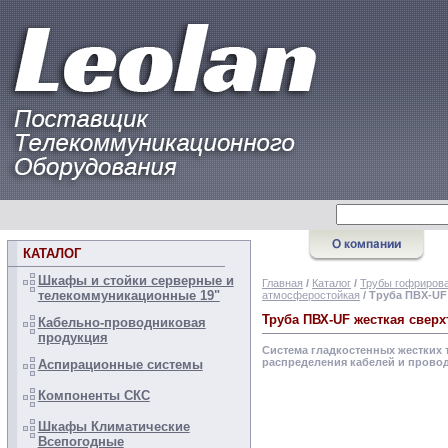
КАТАЛОГ
Шкафы и стойки серверные и
Главная
/
Каталог
/
Трубы гофрирова
телекоммуникационные 19"
атмосферостойкая
/ Труба ПВХ-UF
Труба ПВХ-UF жесткая свер
Кабельно-проводниковая
продукция
Система гладкостенных жестких т
распределения кабелей и прово
Аспирационные системы
Компоненты СКС
Шкафы Климатические
Всепогодные