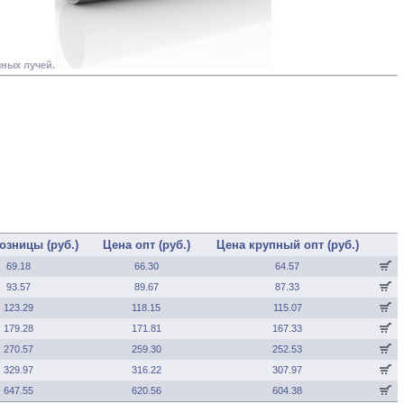
ных лучей.
озницы (руб.)
Цена опт (руб.)
Цена крупный опт (руб.)
69.18
66.30
64.57
93.57
89.67
87.33
123.29
118.15
115.07
179.28
171.81
167.33
270.57
259.30
252.53
329.97
316.22
307.97
647.55
620.56
604.38