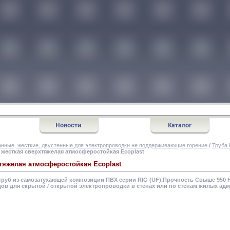
нные, жесткие, двустенные для электропроводки не поддерживающие горение
/
Труба 
 жесткая сверхтяжелая атмосферостойкая Ecoplast
хтяжелая атмосферостойкая Ecoplast
руб из самозатухающей композиции ПВХ серии RIG (UF),Прочность Свыше 950 Н н
дов для скрытой / открытой электропроводки в стенах или по стенам жилых 