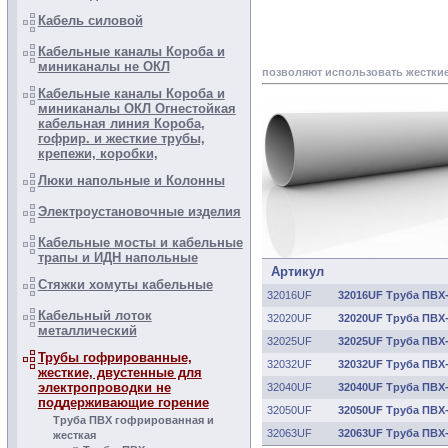
Кабель силовой
Кабельные каналы Короба и
миниканалы не ОКЛ
позволяют использовать жесткие
Кабельные каналы Короба и
миниканалы ОКЛ Огнестойкая
кабельная линия Короба,
гофрир. и жесткие трубы,
крепежи, коробки,
Люки напольные и Колонны
Электроустановочные изделия
Кабельные мосты и кабельные
трапы и ИДН напольные
Артикул
Стяжки хомуты кабельные
32016UF
32016UF Труба ПВХ-
Кабельный лоток
32020UF
32020UF Труба ПВХ-
металлический
32025UF
32025UF Труба ПВХ-
Трубы гофрированные,
32032UF
32032UF Труба ПВХ-
жесткие, двустенные для
электропроводки не
32040UF
32040UF Труба ПВХ-
поддерживающие горение
32050UF
32050UF Труба ПВХ-
Труба ПВХ гофрированная и
32063UF
32063UF Труба ПВХ-
жесткая