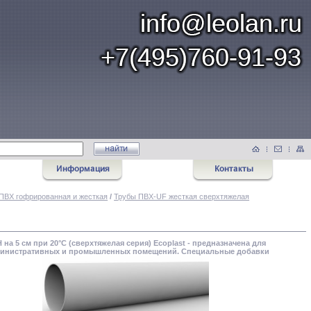
ПВХ гофрированная и жесткая
/
Трубы ПВХ-UF жесткая сверхтяжелая
а 5 см при 20°С (сверхтяжелая серия) Ecoplast - предназначена для
административных и промышленных помещений. Специальные добавки