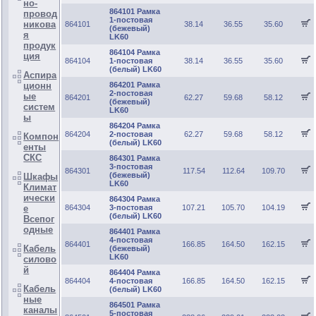
но-
864101 Рамка
провод
1-постовая
никова
864101
38.14
36.55
35.60
(бежевый)
я
LK60
продук
864104 Рамка
ция
864104
1-постовая
38.14
36.55
35.60
(белый) LK60
Аспира
ционн
864201 Рамка
2-постовая
ые
864201
62.27
59.68
58.12
(бежевый)
систем
LK60
ы
864204 Рамка
864204
2-постовая
62.27
59.68
58.12
Компон
(белый) LK60
енты
СКС
864301 Рамка
3-постовая
864301
117.54
112.64
109.70
(бежевый)
Шкафы
LK60
Климат
ически
864304 Рамка
е
864304
3-постовая
107.21
105.70
104.19
(белый) LK60
Всепог
одные
864401 Рамка
4-постовая
864401
166.85
164.50
162.15
Кабель
(бежевый)
LK60
силово
й
864404 Рамка
864404
4-постовая
166.85
164.50
162.15
Кабель
(белый) LK60
ные
864501 Рамка
каналы
5-постовая