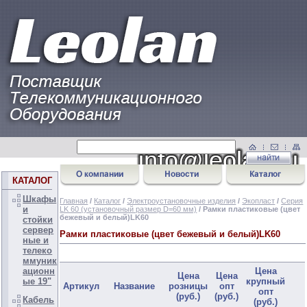
КАТАЛОГ
Шкафы
Главная
/
Каталог
/
Электроустановочные изделия
/
Экопласт
/
Серия
и
LK 60 (установочный размер D=60 мм)
/ Рамки пластиковые (цвет
бежевый и белый)LK60
стойки
сервер
Рамки пластиковые (цвет бежевый и белый)LK60
ные и
телеко
ммуник
ационн
Цена
Цена
Цена
ые 19"
крупный
Артикул
Название
розницы
опт
опт
(руб.)
(руб.)
Кабель
(руб.)