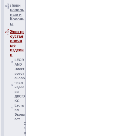
Люки
наполь
ные и
Колонн
ы
Электр
оустан
овочн
ые
издели
я
LEGR
AND
Элект
роуст
аново
чные
издел
ия
ДКС/D
KC
Legra
nd
Экопл
аст
С
е
р