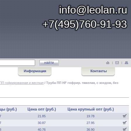
ПП гофрированная и жесткая
/ Труба ПП HF гофрир. тяжелая, с зондом, без
цы (руб.)
Цена опт (руб.)
Цена крупный опт (руб.)
7
21.85
19.78
7
30.87
27.95
8
40.76
36.90