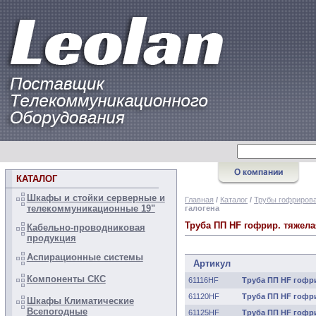
КАТАЛОГ
Шкафы и стойки серверные и
Главная
/
Каталог
/
Трубы гофрирова
телекоммуникационные 19"
галогена
Труба ПП HF гофрир. тяжелая
Кабельно-проводниковая
продукция
Аспирационные системы
Артикул
Компоненты СКС
61116HF
Труба ПП HF гофрир
61120HF
Труба ПП HF гофрир
Шкафы Климатические
Всепогодные
61125HF
Труба ПП HF гофрир