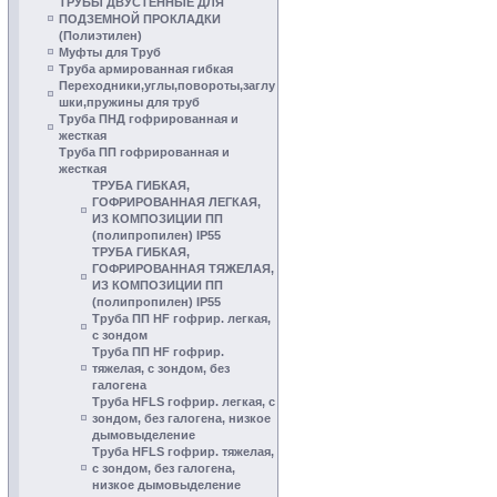
ТРУБЫ ДВУСТЕННЫЕ ДЛЯ
ПОДЗЕМНОЙ ПРОКЛАДКИ
(Полиэтилен)
Муфты для Труб
Труба армированная гибкая
Переходники,углы,повороты,заглу
шки,пружины для труб
Труба ПНД гофрированная и
жесткая
Труба ПП гофрированная и
жесткая
ТРУБА ГИБКАЯ,
ГОФРИРОВАННАЯ ЛЕГКАЯ,
ИЗ КОМПОЗИЦИИ ПП
(полипропилен) IP55
ТРУБА ГИБКАЯ,
ГОФРИРОВАННАЯ ТЯЖЕЛАЯ,
ИЗ КОМПОЗИЦИИ ПП
(полипропилен) IP55
Труба ПП HF гофрир. легкая,
с зондом
Труба ПП HF гофрир.
тяжелая, с зондом, без
галогена
Труба HFLS гофрир. легкая, с
зондом, без галогена, низкое
дымовыделение
Труба HFLS гофрир. тяжелая,
с зондом, без галогена,
низкое дымовыделение