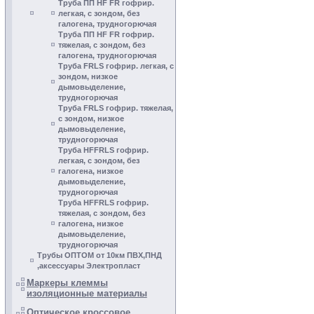
Труба ПП HF FR гофрир.
легкая, с зондом, без
галогена, трудногорючая
Труба ПП HF FR гофрир.
тяжелая, с зондом, без
галогена, трудногорючая
Труба FRLS гофрир. легкая, с
зондом, низкое
дымовыделение,
трудногорючая
Труба FRLS гофрир. тяжелая,
с зондом, низкое
дымовыделение,
трудногорючая
Труба HFFRLS гофрир.
легкая, с зондом, без
галогена, низкое
дымовыделение,
трудногорючая
Труба HFFRLS гофрир.
тяжелая, с зондом, без
галогена, низкое
дымовыделение,
трудногорючая
Трубы ОПТОМ от 10км ПВХ,ПНД
,аксессуары Электропласт
Маркеры клеммы
изоляционные материалы
Оптическое кроссовое