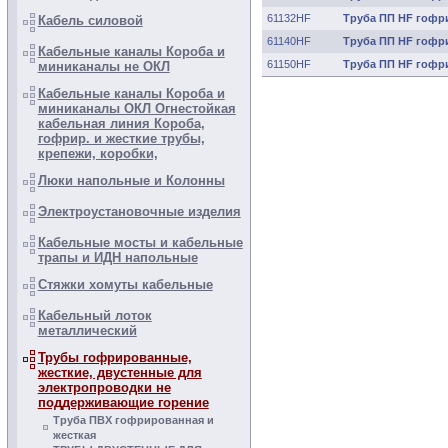
61132HF
Труба ПП HF гофрир
Кабель силовой
61140HF
Труба ПП HF гофрир
Кабельные каналы Короба и
61150HF
Труба ПП HF гофрир
миниканалы не ОКЛ
Кабельные каналы Короба и
миниканалы ОКЛ Огнестойкая
кабельная линия Короба,
гофрир. и жесткие трубы,
крепежи, коробки,
Люки напольные и Колонны
Электроустановочные изделия
Кабельные мосты и кабельные
трапы и ИДН напольные
Стяжки хомуты кабельные
Кабельный лоток
металлический
Трубы гофрированные,
жесткие, двустенные для
электропроводки не
поддерживающие горение
Труба ПВХ гофрированная и
жесткая