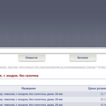
нные, жесткие, двустенные для электропроводки не поддерживающие горение
/
Труба 
, с зондом, без галогена
Название
Цена розни
. тяжелая, с зондом, без галогена, диам. 16 мм
22.7
. тяжелая, с зондом, без галогена, диам. 20 мм
32.1
. тяжелая, с зондом, без галогена, диам. 25 мм
42.4