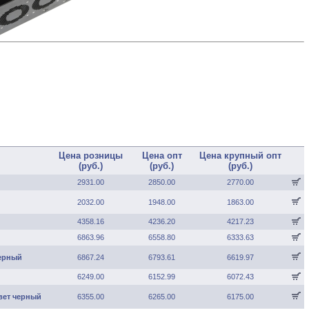
Цена розницы
Цена опт
Цена крупный опт
(руб.)
(руб.)
(руб.)
2931.00
2850.00
2770.00
2032.00
1948.00
1863.00
4358.16
4236.20
4217.23
6863.96
6558.80
6333.63
черный
6867.24
6793.61
6619.97
6249.00
6152.99
6072.43
цвет черный
6355.00
6265.00
6175.00