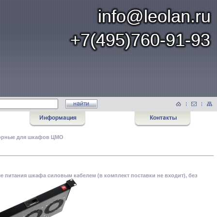
торные для шкафов ЦМО
е питания шкафа силовым кабелем (в комплект поставки не входит), без