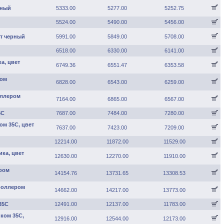
рный
5333.00
5277.00
5252.75
5524.00
5490.00
5456.00
ет черный
5991.00
5849.00
5708.00
6518.00
6330.00
6141.00
ка, цвет
6749.36
6551.47
6353.58
ром
6828.00
6543.00
6259.00
оллером
7164.00
6865.00
6567.00
5С
7687.00
7484.00
7280.00
ом 35С, цвет
7637.00
7423.00
7209.00
12214.00
11872.00
11529.00
ика, цвет
12630.00
12270.00
11910.00
ером
14154.76
13731.65
13308.53
троллером
14662.00
14217.00
13773.00
35С
12491.00
12137.00
11783.00
иком 35С,
12916.00
12544.00
12173.00