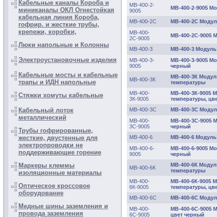
Кабельные каналы Короба и
МВ-400-2-
МВ-400-2-9005 Мо
миниканалы ОКЛ Огнестойкая
9005
кабельная линия Короба,
МВ-400-2С
МВ-400-2С Модул
гофрир. и жесткие трубы,
крепежи, коробки,
МВ-400-
МВ-400-2С-9005 
2С-9005
Люки напольные и Колонны
МВ-400-3
МВ-400-3 Модуль 
Электроустановочные изделия
МВ-400-3-
МВ-400-3-9005 Мо
9005
черный
Кабельные мосты и кабельные
МВ-400-3К Модуль
МВ-400-3К
трапы и ИДН напольные
температуры
МВ-400-
МВ-400-3К-9005 М
Стяжки хомуты кабельные
3К-9005
температуры, цв
МВ-400-3С
МВ-400-3С Модуль
Кабельный лоток
металлический
МВ-400-
МВ-400-3С-9005 М
3С-9005
черный
Трубы гофрированные,
МВ-400-6
МВ-400-6 Модуль 
жесткие, двустенные для
электропроводки не
МВ-400-6-
МВ-400-6-9005 Мо
поддерживающие горение
9005
черный
МВ-400-6К Модуль
Маркеры клеммы
МВ-400-6К
температуры
изоляционные материалы
МВ-400-
МВ-400-6К-9005 М
Оптическое кроссовое
6К-9005
температуры, цв
оборудование
МВ-400-6С
МВ-400-6С Модуль
Медные шины заземления и
МВ-400-
МВ-400-6С-9005 М
провода заземления
6С-9005
цвет черный