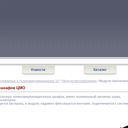
серверные и телекоммуникационные 19"
/
Модули вентиляторные
/ Модули вентиля
я шкафов ЦМО
польных телекоммуникационных шкафах, имеет пониженный уровень шума.
тиляторов.
уется заглушка, и модуль надежно фиксируется винтами. подключается к систем