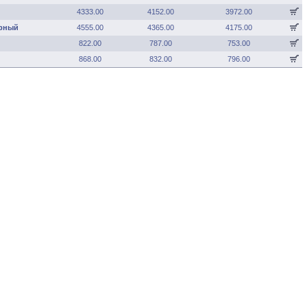
4333.00
4152.00
3972.00
ерный
4555.00
4365.00
4175.00
822.00
787.00
753.00
868.00
832.00
796.00