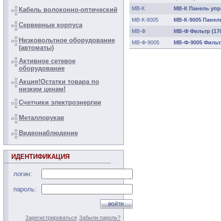
МВ-К
МВ-К Панель упра
Кабель волоконно-оптический
МВ-К-9005
МВ-К-9005 Панель
Серверные корпуса
МВ-Ф
МВ-Ф Фильтр (17
Низковольтное оборудование
МВ-Ф-9005
МВ-Ф-9005 Фильтр
(автоматы)
Активное сетевое
оборудование
Акция!Остатки товара по
низким ценам!
Счетчики электроэнергии
Металлорукав
Видеонаблюдение
ИДЕНТИФИКАЦИЯ
логин:
пароль:
Зарегистрироваться
Забыли пароль?