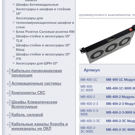
Datarex
Шкафы Антивандальные
Аксессуары к шкафам и стойкам
19"
промежуточного выключателя, ч
Акссесуары для
телекоммуникационных шкафов и
cтоек
Блок Розеток Силовые розетки RM
Шкафы стойки и аксесcуары 19"
TLK
Шкафы стойки и аксессуары 19"
Rittal
Шкафы стойки и аксесcуары 19"
ITK
Аксессуары для ШРН-10"
Артикул
Кабельно-проводниковая
продукция
МВ-400-1С
МВ-400-1С Модул
Аспирационные системы
МВ-400-
МВ-400-1С-9005 
1С-9005
Компоненты СКС
МВ-400-2
МВ-400-2 Модуль
Шкафы Климатические
МВ-400-2-3
МВ-400-2-3 Модул
Всепогодные
МВ-400-2-3-
МВ-400-2-3-9005 
9005
Кабель силовой
МВ-400-2-3С
МВ-400-2-3С Мод
Кабельные каналы Короба и
МВ-400-2-
миниканалы не ОКЛ
МВ-400-2-3С-9005
3С-9005