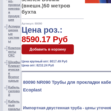
но-
(внешн.)50 метров
провод
никова
бухта
я
продук
ция
Артикул: 80090
Аспира
Цена роз.:
ционн
ые
8590.17 Руб
систем
ы
Компон
енты
СКС
Цена крупный опт: 8017.49 Руб
Шкафы
Цена опт: 8232.24 Руб
Климат
ически
е
Всепог
одные
80090 NR090 Трубы для прокладки кабе
Кабель
Ecoplast
силово
й
Кабель
ные
Импортная двустенная труба - цены уточня
каналы