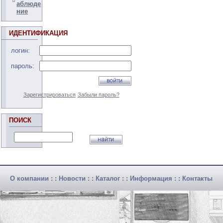
аблюде
ние
ИДЕНТИФИКАЦИЯ
логин:
пароль:
Зарегистрироваться
Забыли пароль?
ПОИСК
О компании
: :
Новости
: :
Каталог
: :
Информация
: :
Контакты