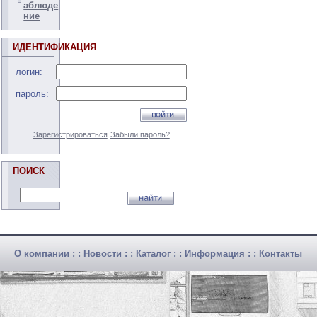
аблюде
ние
ИДЕНТИФИКАЦИЯ
логин:
пароль:
Зарегистрироваться
Забыли пароль?
ПОИСК
О компании
: :
Новости
: :
Каталог
: :
Информация
: :
Контакты