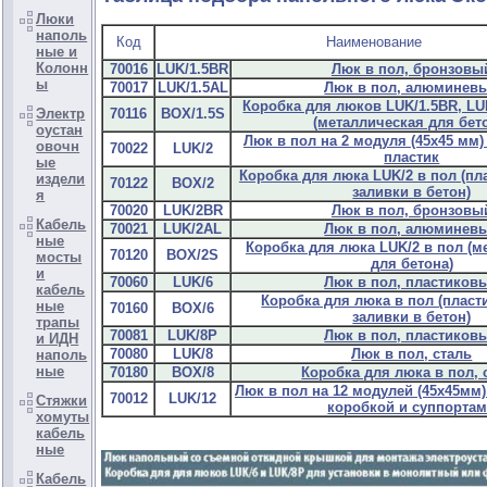
Люки
наполь
Код
Наименование
ные и
Колонн
70016
LUK/1.5BR
Люк в пол, бронзовы
ы
70017
LUK/1.5AL
Люк в пол, алюминев
Коробка для люков LUK/1.5BR, LU
Электр
70116
BOX/1.5S
(металлическая для бет
оустан
Люк в пол на 2 модуля (45х45 мм)
овочн
70022
LUK/2
пластик
ые
Коробка для люка LUK/2 в пол (пл
издели
70122
BOX/2
заливки в бетон)
я
70020
LUK/2BR
Люк в пол, бронзовы
Кабель
70021
LUK/2AL
Люк в пол, алюминев
ные
Коробка для люка LUK/2 в пол (м
70120
BOX/2S
мосты
для бетона)
и
70060
LUK/6
Люк в пол, пластиков
кабель
Коробка для люка в пол (пласт
ные
70160
BOX/6
заливки в бетон)
трапы
70081
LUK/8P
Люк в пол, пластиков
и ИДН
70080
LUK/8
Люк в пол, сталь
наполь
ные
70180
BOX/8
Коробка для люка в пол, 
Люк в пол на 12 модулей (45х45мм)
70012
LUK/12
Стяжки
коробкой и суппорта
хомуты
кабель
ные
Кабель