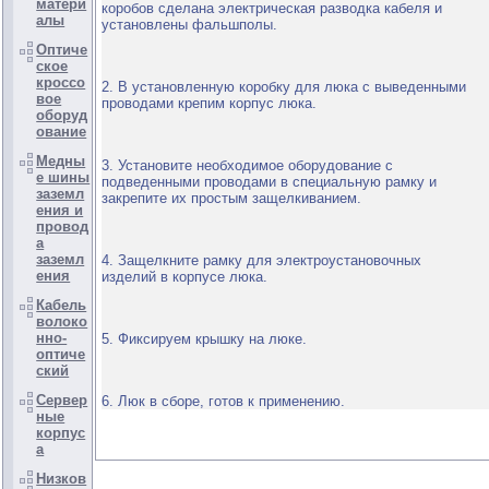
матери
коробов сделана электрическая разводка кабеля и
алы
установлены фальшполы.
Оптиче
ское
кроссо
2. В установленную коробку для люка с выведенными
вое
проводами крепим корпус люка.
оборуд
ование
Медны
3. Установите необходимое оборудование с
е шины
подведенными проводами в специальную рамку и
заземл
закрепите их простым защелкиванием.
ения и
провод
а
заземл
4. Защелкните рамку для электроустановочных
ения
изделий в корпусе люка.
Кабель
волоко
нно-
5. Фиксируем крышку на люке.
оптиче
ский
Сервер
6. Люк в сборе, готов к применению.
ные
корпус
а
Низков