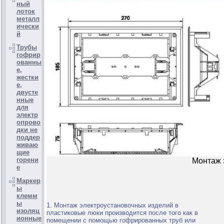
ный
лоток
металл
ически
й
Трубы
гофрир
ованны
е,
жестки
е,
двусте
нные
для
электр
опрово
дки не
поддер
живаю
щие
горени
Монтаж 
е
Маркер
ы
клемм
ы
1. Монтаж электроустановочных изделий в
изоляц
пластиковые люки производится после того как в
ионные
помещении с помощью гофрированных труб или