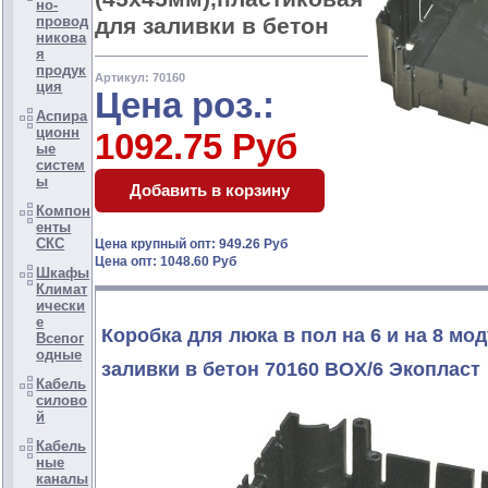
но-
для заливки в бетон
провод
никова
я
продук
Артикул: 70160
ция
Цена роз.:
Аспира
ционн
1092.75 Руб
ые
систем
ы
Компон
енты
СКС
Цена крупный опт: 949.26 Руб
Цена опт: 1048.60 Руб
Шкафы
Климат
ически
е
Коробка для люка в пол на 6 и на 8 мо
Всепог
одные
заливки в бетон 70160 BOX/6 Экопласт
Кабель
силово
й
Кабель
ные
каналы