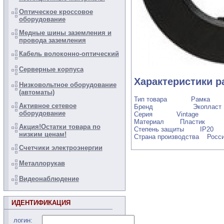
Оптическое кроссовое
оборудование
Медные шины заземления и
провода заземления
Кабель волоконно-оптический
Серверные корпуса
Характеристики 
Низковольтное оборудование
(автоматы)
Тип товара Рамка
Активное сетевое
Бренд Экопласт
оборудование
Серия Vintage
Материал Пластик
Акция!Остатки товара по
Степень защиты IP20
низким ценам!
Страна производства Росс
Счетчики электроэнергии
Металлорукав
Видеонаблюдение
ИДЕНТИФИКАЦИЯ
логин: