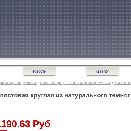
очные изделия
/
Экопласт
/
Серия Vintage (установочный размер D=60 мм)
/
Рамки из н
-постовая круглая из натурального темног
1190.63 Руб