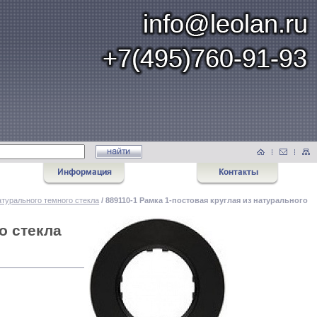
атурального темного стекла
/ 889110-1 Рамка 1-постовая круглая из натурального
о стекла