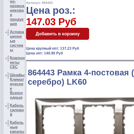
но-
Артикул: 864443
провод
Цена роз.:
никова
я
147.03 Руб
продук
ция
Аспира
ционн
ые
систем
Цена крупный опт: 137.23 Руб
ы
Цена опт: 140.90 Руб
Компон
енты
СКС
864443 Рамка 4-постовая 
Шкафы
Климат
серебро) LK60
ически
е
Всепог
одные
Кабель
силово
й
Кабель
ные
каналы