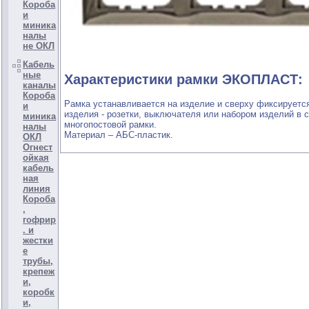
Короба
и
миника
налы
не ОКЛ
Кабель
ные
Характеристики рамки ЭКОПЛАСТ:
каналы
Короба
Рамка устанавливается на изделие и сверху фиксируетс
и
изделия - розетки, выключателя или набором изделий в 
миника
многопостовой рамки.
налы
Материал – АБС-пластик.
ОКЛ
Огнест
ойкая
кабель
ная
линия
Короба
,
гофрир
. и
жестки
е
трубы,
крепеж
и,
коробк
и,