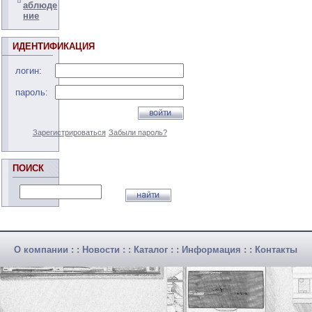
аблюде
ние
ИДЕНТИФИКАЦИЯ
логин:
пароль:
Зарегистрироваться
Забыли пароль?
ПОИСК
О компании
: :
Новости
: :
Каталог
: :
Информация
: :
Контакты