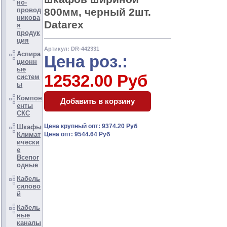
но-
800мм, черный 2шт.
провод
никова
Datarex
я
продук
ция
Артикул: DR-442331
Аспира
Цена роз.:
ционн
ые
12532.00 Руб
систем
ы
Компон
енты
СКС
Цена крупный опт: 9374.20 Руб
Шкафы
Климат
Цена опт: 9544.64 Руб
ически
е
Всепог
одные
Кабель
силово
й
Кабель
ные
каналы