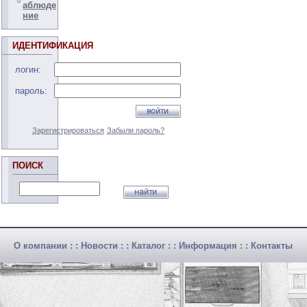
аблюде
ние
ИДЕНТИФИКАЦИЯ
логин:
пароль:
Зарегистрироваться
Забыли пароль?
ПОИСК
О компании
: :
Новости
: :
Каталог
: :
Информация
: :
Контакты