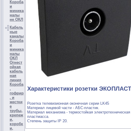
Короба
и
миника
налы
не ОКЛ
Кабель
ные
каналы
Короба
и
миника
налы
ОКЛ
Огнест
ойкая
кабель
ная
линия
Короба
Характеристики розетки ЭКОПЛАСТ
,
гофрир
. и
жестки
Розетка телевизионная оконечная серии LK45
е
Материал лицевой части - АБС-пластик.
трубы,
Материал механизма - термостойкая электротехническая
крепеж
пластмасса.
и,
Степень защиты IP 20.
коробк
и,