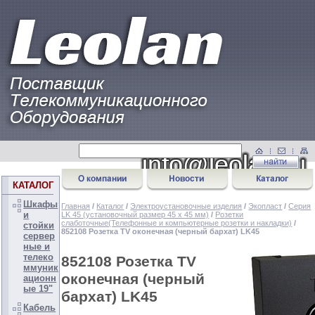
КАТАЛОГ
Шкафы
Главная
/
Каталог
/
Электроустановочные изделия
/
Экопласт
/
Серия
и
LK 45 (установочный размер 45 х 45 мм)
/
Розетки
слаботочные(Телефонные и компьютерные розетки и накладки)
/
стойки
852108 Розетка TV оконечная (черный бархат) LK45
сервер
ные и
телеко
852108 Розетка TV
ммуник
оконечная (черный
ационн
ые 19"
бархат) LK45
Кабель