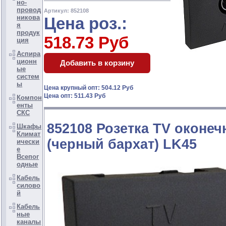
но-
провод
Артикул: 852108
никова
Цена роз.:
я
продук
518.73 Руб
ция
Аспира
ционн
ые
систем
ы
Цена крупный опт: 504.12 Руб
Цена опт: 511.43 Руб
Компон
енты
СКС
852108 Розетка TV оконеч
Шкафы
Климат
(черный бархат) LK45
ически
е
Всепог
одные
Кабель
силово
й
Кабель
ные
каналы