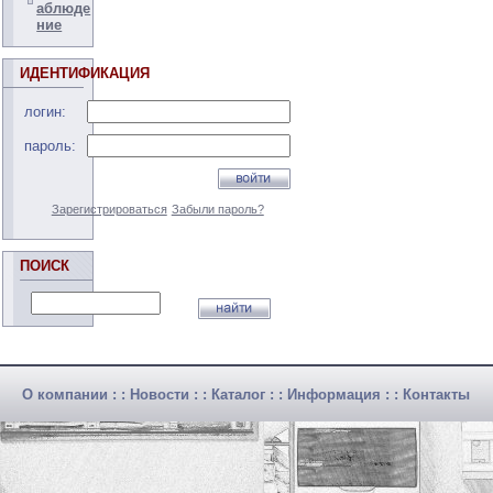
аблюде
ние
ИДЕНТИФИКАЦИЯ
логин:
пароль:
Зарегистрироваться
Забыли пароль?
ПОИСК
О компании
: :
Новости
: :
Каталог
: :
Информация
: :
Контакты