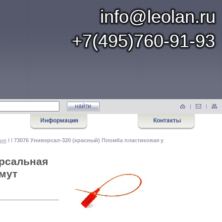
ные
/
/ 73076 Универсал-320 (красный) Пломба пластиковая у
ерсальная
мут