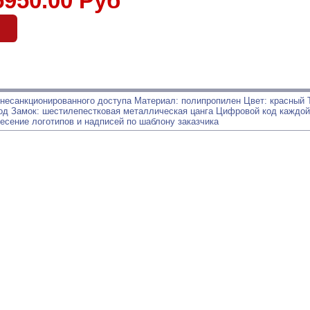
5950.00 Руб
б
несанкционированного доступа Материал: полипропилен Цвет: красный Т
д Замок: шестилепестковая металлическая цанга Цифровой код каждой
есение логотипов и надписей по шаблону заказчика