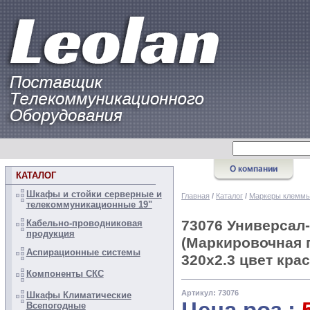
КАТАЛОГ
Шкафы и стойки серверные и
Главная
/
Каталог
/
Маркеры клеммы
телекоммуникационные 19"
73076 Универсал
Кабельно-проводниковая
продукция
(Маркировочная 
Аспирационные системы
320х2.3 цвет кра
Компоненты СКС
Артикул: 73076
Шкафы Климатические
Всепогодные