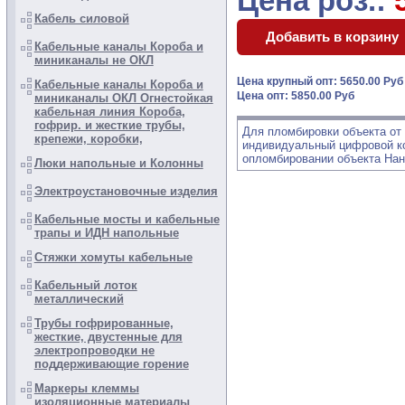
Цена роз.:
Кабель силовой
Кабельные каналы Короба и
миниканалы не ОКЛ
Цена крупный опт: 5650.00 Ру
Кабельные каналы Короба и
Цена опт: 5850.00 Руб
миниканалы ОКЛ Огнестойкая
кабельная линия Короба,
гофрир. и жесткие трубы,
Для пломбировки объекта от 
крепежи, коробки,
индивидуальный цифровой ко
опломбировании объекта Нан
Люки напольные и Колонны
Электроустановочные изделия
Кабельные мосты и кабельные
трапы и ИДН напольные
Стяжки хомуты кабельные
Кабельный лоток
металлический
Трубы гофрированные,
жесткие, двустенные для
электропроводки не
поддерживающие горение
Маркеры клеммы
изоляционные материалы