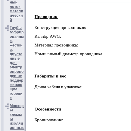
ный
лоток
металл
ически
Проводник
й
Конструкция проводников:
Трубы
гофрир
Калибр AWG:
ованны
е,
Материал проводника:
жестки
е,
Номинальный диаметр проводника:
двусте
нные
для
электр
опрово
дки не
Габариты и вес
поддер
живаю
Длина кабеля в упаковке:
щие
горени
е
Маркер
Особенности
ы
клемм
ы
Бронирование:
изоляц
ионные