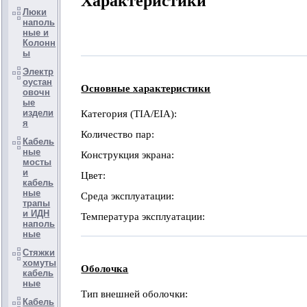
Характеристики
Люки
наполь
ные и
Колонн
ы
Электр
оустан
Основные характеристики
овочн
ые
издели
Категория (TIA/EIA):
я
Количество пар:
Кабель
ные
Конструкция экрана:
мосты
и
Цвет:
кабель
ные
Среда эксплуатации:
трапы
и ИДН
Температура эксплуатации:
наполь
ные
Стяжки
хомуты
Оболочка
кабель
ные
Тип внешней оболочки:
Кабель