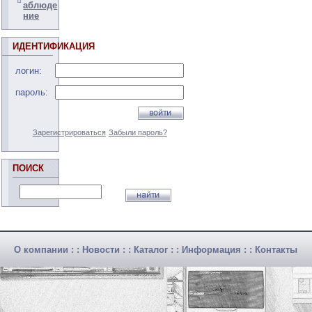
аблюде
ние
ИДЕНТИФИКАЦИЯ
логин:
пароль:
Зарегистрироваться
Забыли пароль?
ПОИСК
О компании
: :
Новости
: :
Каталог
: :
Информация
: :
Контакты