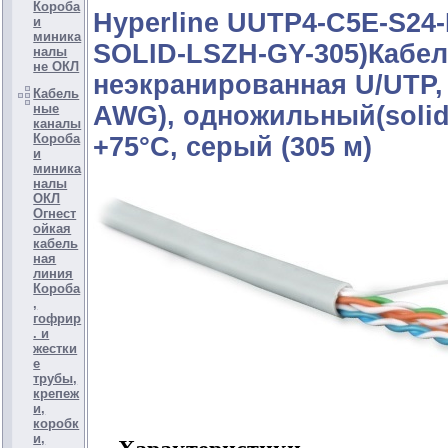
Короба
Hyperline UUTP4-C5E-S24-
и
миника
SOLID-LSZH-GY-305)Кабел
налы
не ОКЛ
неэкранированная U/UTP, 
Кабель
ные
AWG), одножильный(solid)
каналы
Короба
+75°C, серый (305 м)
и
миника
налы
ОКЛ
Огнест
ойкая
кабель
ная
линия
Короба
,
гофрир
. и
жестки
е
трубы,
крепеж
и,
коробк
и,