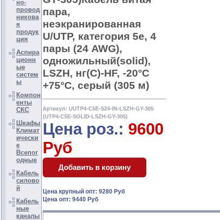
но-
пара,
провод
никова
неэкранированная
я
продук
U/UTP, категория 5e, 4
ция
пары (24 AWG),
Аспира
одножильный(solid),
ционн
ые
LSZH, нг(С)-HF, -20°C
систем
ы
+75°C, серый (305 м)
Компон
енты
Артикул: UUTP4-C5E-S24-IN-LSZH-GY-305
СКС
(UTP4-C5E-SOLID-LSZH-GY-305)
Шкафы
Цена роз.:
9600
Климат
ически
Руб
е
Всепог
одные
Кабель
силово
й
Цена крупный опт: 9280 Руб
Цена опт: 9440 Руб
Кабель
ные
каналы