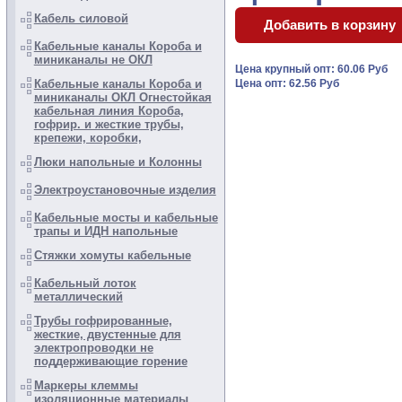
Кабель силовой
Кабельные каналы Короба и
миниканалы не ОКЛ
Цена крупный опт: 60.06 Руб
Кабельные каналы Короба и
Цена опт: 62.56 Руб
миниканалы ОКЛ Огнестойкая
кабельная линия Короба,
гофрир. и жесткие трубы,
крепежи, коробки,
Люки напольные и Колонны
Электроустановочные изделия
Кабельные мосты и кабельные
трапы и ИДН напольные
Стяжки хомуты кабельные
Кабельный лоток
металлический
Трубы гофрированные,
жесткие, двустенные для
электропроводки не
поддерживающие горение
Маркеры клеммы
изоляционные материалы