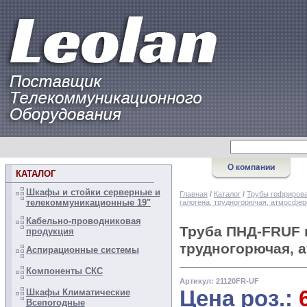
КАТАЛОГ
Шкафы и стойки серверные и
Главная
/
Каталог
/
Трубы гофрирова
телекоммуникационные 19"
галогена, трудногорючая, атмосфе
Кабельно-проводниковая
Труба ПНД-FRUF г
продукция
трудногорючая, 
Аспирационные системы
Компоненты СКС
Артикул: 21120FR-UF
Цена роз.:
Шкафы Климатические
Всепогодные