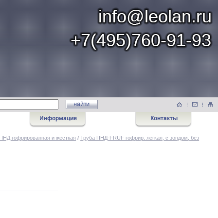
ПНД гофрированная и жесткая
/
Труба ПНД-FRUF гофрир. легкая, с зондом, без