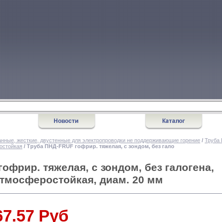
нные, жесткие, двустенные для электропроводки не поддерживающие горение
/
Труба 
ростойкая
/ Труба ПНД-FRUF гофрир. тяжелая, с зондом, без гало
офрир. тяжелая, с зондом, без галогена,
атмосферостойкая, диам. 20 мм
67.57 Руб