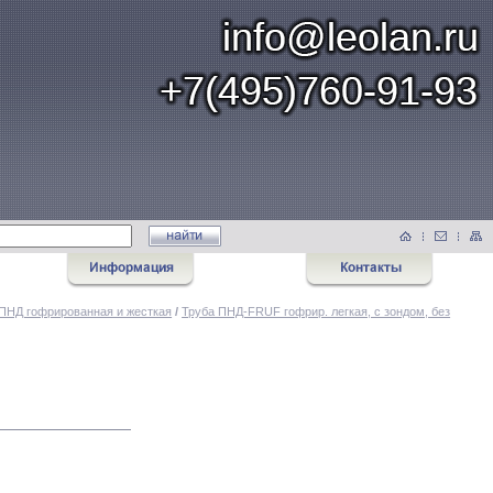
ПНД гофрированная и жесткая
/
Труба ПНД-FRUF гофрир. легкая, с зондом, без