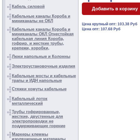
Кабель силовой
Кабельные каналы Короба и
миниканалы не ОКЛ
Цена крупный опт: 103.38 Руб
Кабельные каналы Короба и
Цена опт: 107.68 Руб
миниканалы ОКЛ Огнестойкая
кабельная линия Короба,
гофрир. и жесткие трубы,
крепежи, коробки,
Люки напольные и Колонны
Электроустановочные изделия
Кабельные мосты и кабельные
трапы и ИДН напольные
Стяжки хомуты кабельные
Кабельный лоток
металлический
Трубы гофрированные,
жесткие, двустенные для
электропроводки не
поддерживающие горение
Маркеры клеммы
изоляционные материалы