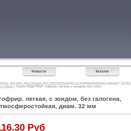
нные, жесткие, двустенные для электропроводки не поддерживающие горение
/
Труба 
ростойкая
/ Труба ПНД-FRUF гофрир. легкая, с зондом, без галог
офрир. легкая, с зондом, без галогена,
атмосферостойкая, диам. 32 мм
116.30 Руб