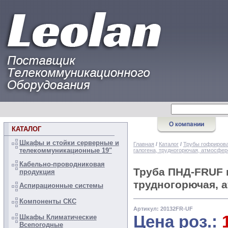
КАТАЛОГ
Шкафы и стойки серверные и
Главная
/
Каталог
/
Трубы гофрирова
телекоммуникационные 19"
галогена, трудногорючая, атмосфе
Кабельно-проводниковая
Труба ПНД-FRUF г
продукция
трудногорючая, 
Аспирационные системы
Компоненты СКС
Артикул: 20132FR-UF
Цена роз.:
Шкафы Климатические
Всепогодные