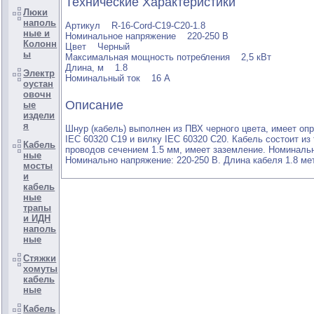
Технические Характеристики
Люки
наполь
Артикул R-16-Cord-C19-C20-1.8
ные и
Номинальное напряжение 220-250 В
Колонн
Цвет Черный
ы
Максимальная мощность потребления 2,5 кВт
Длина, м 1.8
Электр
Номинальный ток 16 A
оустан
овочн
Описание
ые
издели
я
Шнур (кабель) выполнен из ПВХ черного цвета, имеет оп
IEC 60320 C19 и вилку IEC 60320 C20. Кабель состоит и
Кабель
проводов сечением 1.5 мм, имеет заземление. Номинальн
ные
Номинально напряжение: 220-250 В. Длина кабеля 1.8 ме
мосты
и
кабель
ные
трапы
и ИДН
наполь
ные
Стяжки
хомуты
кабель
ные
Кабель