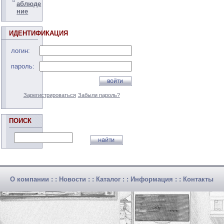
аблюде
ние
ИДЕНТИФИКАЦИЯ
логин:
пароль:
Зарегистрироваться
Забыли пароль?
ПОИСК
О компании
: :
Новости
: :
Каталог
: :
Информация
: :
Контакты