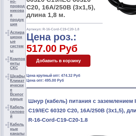
но-
C20, 16А/250В (3x1,5),
провод
никова
длина 1,8 м.
я
продук
ция
Артикул: R-16-Cord-C19-C20-1.8
Аспира
Цена роз.:
ционн
ые
517.00 Руб
систем
ы
Компон
енты
СКС
Цена крупный опт: 474.32 Руб
Шкафы
Климат
Цена опт: 495.00 Руб
ически
е
Всепог
одные
Шнур (кабель) питания с заземлением 
Кабель
C19/IEC 60320 C20, 16А/250В (3x1,5), дли
силово
й
R-16-Cord-C19-C20-1.8
Кабель
ные
каналы