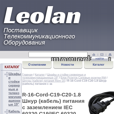
КАТАЛОГ
Шкафы
Главная
/
Каталог
/
Шкафы и стойки серверные и
и
телекоммуникационные 19"
/
Блок Розеток Силовые розетки RM
/
Шнуры (кабели) питания Rem-16
/ R-16-Cord-C19-C20-1.8 Шнур
стойки
(кабель) питания с за
сервер
ные и
телеко
R-16-Cord-C19-C20-1.8
ммуник
Шнур (кабель) питания
ационн
ые 19"
с заземлением IEC
Кабель
60320 C19/IEC 60320