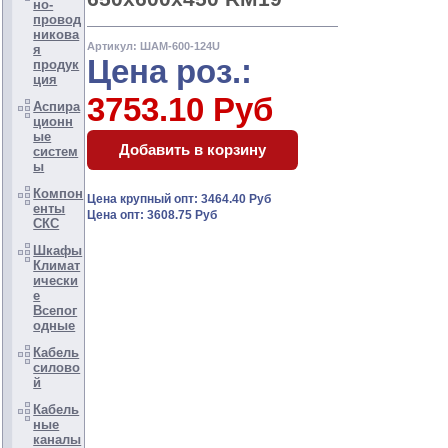
но-
провод
никова
Артикул: ШАМ-600-124U
я
Цена роз.:
продук
ция
3753.10 Руб
Аспира
ционн
ые
систем
ы
Компон
Цена крупный опт: 3464.40 Руб
енты
Цена опт: 3608.75 Руб
СКС
Шкафы
Климат
ически
е
Всепог
одные
Кабель
силово
й
Кабель
ные
каналы