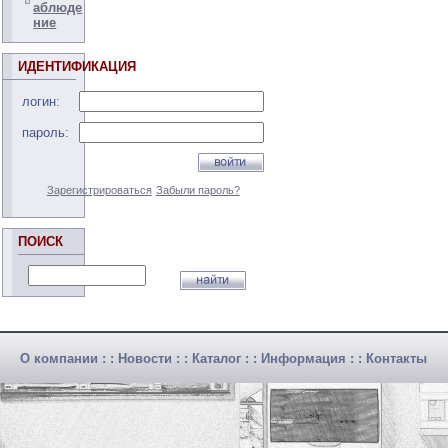
аблюде
ние
ИДЕНТИФИКАЦИЯ
логин:
пароль:
Зарегистрироваться
Забыли пароль?
ПОИСК
О компании
: :
Новости
: :
Каталог
: :
Информация
: :
Контакты