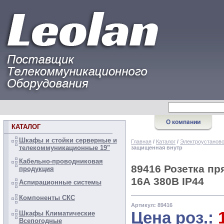
КАТАЛОГ
Шкафы и стойки серверные и
Главная
/
Каталог
/
Электроустанов
телекоммуникационные 19"
защищенная внутр
Кабельно-проводниковая
89416 Розетка п
продукция
16А 380В IP44
Аспирационные системы
Компоненты СКС
Артикул: 89416
Цена роз.:
Шкафы Климатические
Всепогодные