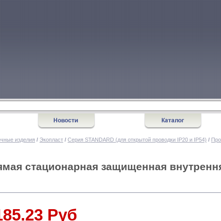
очные изделия
/
Экопласт
/
Серия STANDARD (для открытой проводки IP20 и IP54)
/
Про
рямая стационарная защищенная внутренн
185.23 Руб