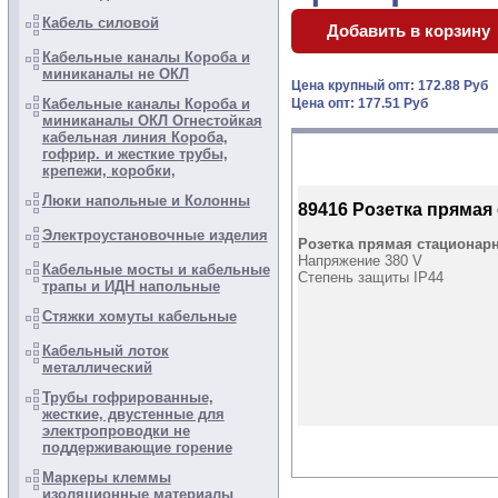
Кабель силовой
Кабельные каналы Короба и
миниканалы не ОКЛ
Цена крупный опт: 172.88 Руб
Кабельные каналы Короба и
Цена опт: 177.51 Руб
миниканалы ОКЛ Огнестойкая
кабельная линия Короба,
гофрир. и жесткие трубы,
крепежи, коробки,
Люки напольные и Колонны
89416 Розетка прямая
Электроустановочные изделия
Розетка прямая стационар
Напряжение 380 V
Кабельные мосты и кабельные
Степень защиты IP44
трапы и ИДН напольные
Стяжки хомуты кабельные
Кабельный лоток
металлический
Трубы гофрированные,
жесткие, двустенные для
электропроводки не
поддерживающие горение
Маркеры клеммы
изоляционные материалы