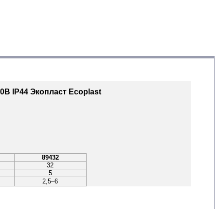
В IP44 Экопласт Ecoplast
89432
32
5
2,5–6