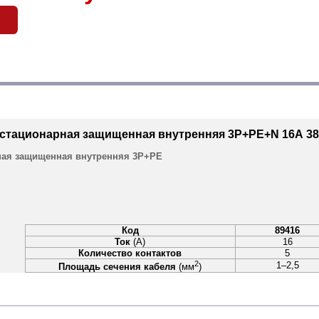
 стационарная защищенная внутренняя 3Р+РЕ+N 16А 380
ная защищенная внутренняя 3Р+РЕ
Код
89416
Ток
(А)
16
Количество контактов
5
2
1–2,5
Площадь сечения кабеля
(мм
)