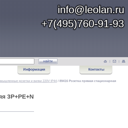
мышленные розетки и вилки 220V IP44
/ 89416 Розетка прямая стационарная
яя 3Р+РЕ+N