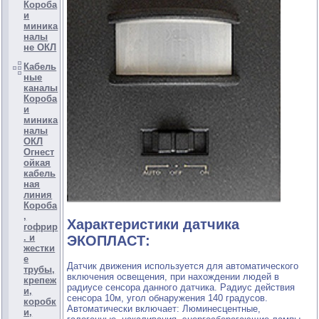
Короба
и
миника
налы
не ОКЛ
Кабель
ные
каналы
Короба
и
миника
налы
ОКЛ
Огнест
ойкая
кабель
ная
линия
Короба
,
Характеристики датчика
гофрир
. и
ЭКОПЛАСТ:
жестки
е
Датчик движения используется для автоматического
трубы,
включения освещения, при нахождении людей в
крепеж
радиусе сенсора данного датчика. Радиус действия
и,
сенсора 10м, угол обнаружения 140 градусов.
коробк
Автоматически включает: Люминесцентные,
и,