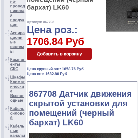
но-
бархат) LK60
провод
никова
я
продук
Артикул: 867708
ция
Цена роз.:
Аспира
ционн
1706.84 Руб
ые
систем
ы
Компон
енты
СКС
Цена крупный опт: 1658.76 Руб
Цена опт: 1682.80 Руб
Шкафы
Климат
ически
е
867708 Датчик движения
Всепог
одные
скрытой установки для
Кабель
помещений (черный
силово
й
бархат) LK60
Кабель
ные
каналы