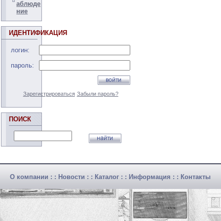
аблюде
ние
ИДЕНТИФИКАЦИЯ
логин:
пароль:
Зарегистрироваться
Забыли пароль?
ПОИСК
О компании
: :
Новости
: :
Каталог
: :
Информация
: :
Контакты