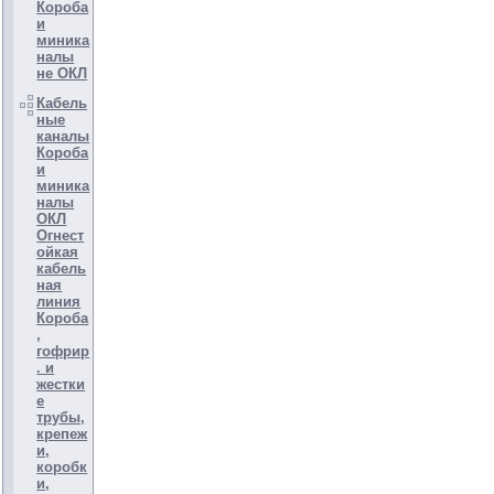
Короба
и
миника
налы
не ОКЛ
Кабель
ные
каналы
Короба
и
миника
налы
ОКЛ
Огнест
ойкая
кабель
ная
линия
Короба
,
гофрир
. и
жестки
е
трубы,
крепеж
и,
коробк
и,