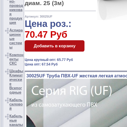
но-
диам. 25 (3м)
провод
никова
я
Артикул: 30025UF
продук
Цена роз.:
ция
Аспира
70.47 Руб
ционн
ые
систем
ы
Компон
енты
Цена крупный опт: 65.77 Руб
СКС
Цена опт: 67.54 Руб
Шкафы
Климат
30025UF Труба ПВХ-UF жесткая легкая атмос
ически
е
Всепог
одные
Кабель
силово
й
Кабель
ные
каналы