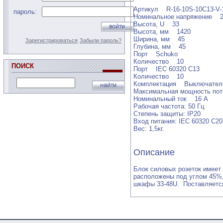
Артикул R-16-10S-10C13-V-
пароль:
Номинальное напряжение 2
Высота, U 33
Высота, мм 1420
Ширина, мм 45
Зарегистрироваться
Забыли пароль?
Глубина, мм 45
Порт Schuko
Количество 10
ПОИСК
Порт IEC 60320 С13
Количество 10
Комплектация Выключател
Максимальная мощность пот
Номинальный ток 16 A
Рабочая частота: 50 Гц
Степень защиты: IP20
Вход питания: IEC 60320 C20
Вес: 1,5кг.
Описание
Блок силовых розеток имеет
расположены под углом 45%,
шкафы 33-48U. Поставляется