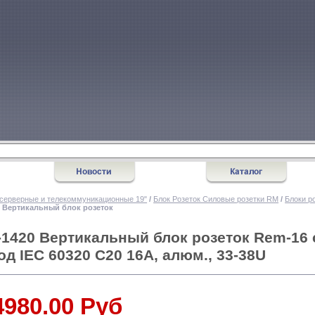
серверные и телекоммуникационные 19"
/
Блок Розеток Силовые розетки RM
/
Блоки р
20 Вертикальный блок розеток
-1420 Вертикальный блок розеток Rem-16 с
од IEC 60320 C20 16A, алюм., 33-38U
4980.00 Руб