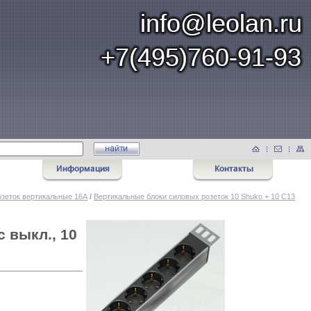
озеток вертикальные 16А
/
Вертикальные блоки силовых розеток 10 Shuko + 10 C13
 выкл., 10