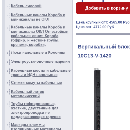
Кабель силовой
Кабельные каналы Короба и
миниканалы не ОКЛ
Цена крупный опт: 4565.00 Ру
Кабельные каналы Короба и
Цена опт: 4772.00 Руб
миниканалы ОКЛ Огнестойкая
кабельная линия Короба,
гофрир. и жесткие трубы,
крепежи, коробки,
Вертикальный блок р
Люки напольные и Колонны
10C13-V-1420
Электроустановочные изделия
Кабельные мосты и кабельные
трапы и ИДН напольные
Стяжки хомуты кабельные
Кабельный лоток
металлический
Трубы гофрированные,
жесткие, двустенные для
электропроводки не
поддерживающие горение
Маркеры клеммы
изоляционные материалы