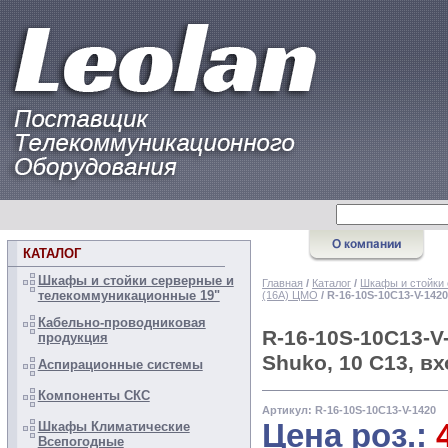
КАТАЛОГ
Шкафы и стойки серверные и
Главная
/
Каталог
/
Шкафы и стойки 
телекоммуникационные 19"
(16А) ЦМО
/ R-16-10S-10C13-V-14
Кабельно-проводниковая
R-16-10S-10C13-V
продукция
Shuko, 10 C13, вх
Аспирационные системы
Компоненты СКС
Артикул: R-16-10S-10C13-V-1420
Цена роз.:
Шкафы Климатические
Всепогодные