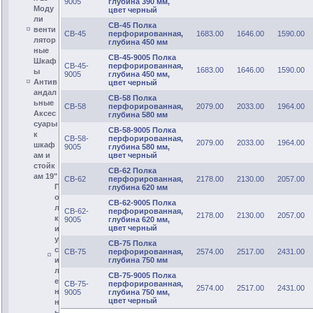
9005
глубина 390 мм,
Моду
цвет черный
ли
СВ-45 Полка
венти
СВ-45
перфорированная,
1683.00
1646.00
1590.00
лятор
глубина 450 мм
ные
СВ-45-9005 Полка
Шкаф
СВ-45-
перфорированная,
1683.00
1646.00
1590.00
ы
9005
глубина 450 мм,
Антив
цвет черный
андал
СВ-58 Полка
ьные
СВ-58
перфорированная,
2079.00
2033.00
1964.00
Аксес
глубина 580 мм
суары
СВ-58-9005 Полка
к
СВ-58-
перфорированная,
2079.00
2033.00
1964.00
шкаф
9005
глубина 580 мм,
цвет черный
ам и
стойк
СВ-62 Полка
ам 19"
СВ-62
перфорированная,
2178.00
2130.00
2057.00
П
глубина 620 мм
о
СВ-62-9005 Полка
л
СВ-62-
перфорированная,
2178.00
2130.00
2057.00
к
9005
глубина 620 мм,
цвет черный
и
у
СВ-75 Полка
с
СВ-75
перфорированная,
2574.00
2517.00
2431.00
глубина 750 мм
и
л
СВ-75-9005 Полка
е
СВ-75-
перфорированная,
2574.00
2517.00
2431.00
н
9005
глубина 750 мм,
цвет черный
н
ы