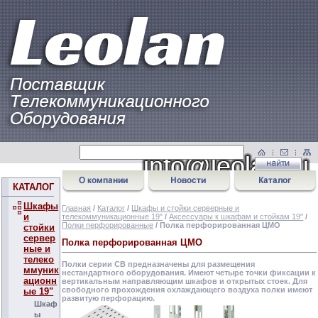
КАТАЛОГ
Шкафы
Главная
/
Каталог
/
Шкафы и стойки серверные и
и
телекоммуникационные 19"
/
Аксессуары к шкафам и стойкам 19"
/
Полки перфорированные
/ Полка перфорированная ЦМО
стойки
сервер
Полка перфорированная ЦМО
ные и
телеко
Полки серии СВ предназначены для размещения
ммуник
нестандартного оборудования. Имеют четыре точки фиксации к
ационн
вертикальным направляющим шкафов и открытых стоек. Для
свободного прохождения охлаждающего воздуха полки имеют
ые 19"
развитую перфорацию.
Шкаф
ы