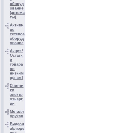
оборуд
ование
(автома
ты)
Активн
ое
сетевое
оборуд
ование
Акция!
Остатк
и
товара
по
низким
ценам!
Счетчи
ки
электр
оэнерг
ии
Металл
орукав
Видеон
аблюде
ние