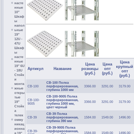
насте
нные
10"
Шкаф
ы
напол
ьные
19"
12U -
47U
Шкаф
ы
насте
нные
Цена
Цена
Цена
19" 6U
крупный
Артикул
Название
розницы
опт
- 18U
опт
(руб.)
(руб.)
Стойк
(руб.)
и
СВ-100 Полка
монта
СВ-100
перфорированная,
3366.00
3291.00
3179.00
жные
глубина 1000 мм
откры
СВ-100-9005 Полка
тые
СВ-100-
перфорированная,
3366.00
3291.00
3179.00
19"
9005
глубина 1000 мм,
Стойк
цвет черный
а
СВ-39 Полка
телек
СВ-39
перфорированная,
1584.00
1549.00
1496.00
омму
глубина 390 мм
никац
СВ-39-9005 Полка
ионна
СВ-39-
перфорированная,
1584.00
1549.00
1496.00
я 19"