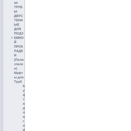
ая
ТРУБ
Ы
ДВУС
ТЕНН
ЫЕ
ДЛЯ
ПОДЗ
ЕМНО
Й
ПРОК
ЛАДК
И
(Поли
этиле
н)
Муфт
ы для
Труб
М
у
ф
т
а
д
л
я
г
о
ф