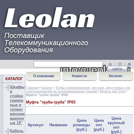
КАТАЛОГ
Шкафы
Главная
/
Каталог
/
Трубы гофрированные, жесткие, двустенные для
и
электропроводки не поддерживающие горение
/
Муфты для Труб
/
Муфта "труба-труба" IP65
стойки
сервер
Муфта "труба-труба" IP65
ные и
телеко
ммуник
ационн
Цена
Цена
Цена
ые 19"
крупный
Артикул
Название
розницы
опт
опт
(руб.)
(руб.)
Кабель
(руб.)