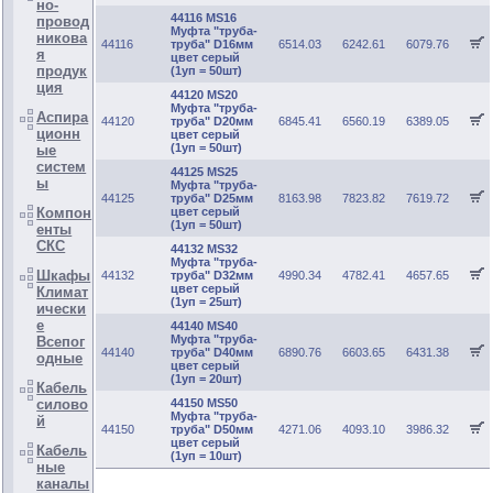
но-
44116 MS16
провод
Муфта "труба-
никова
44116
труба" D16мм
6514.03
6242.61
6079.76
я
цвет серый
продук
(1уп = 50шт)
ция
44120 MS20
Муфта "труба-
Аспира
44120
труба" D20мм
6845.41
6560.19
6389.05
ционн
цвет серый
(1уп = 50шт)
ые
систем
44125 MS25
ы
Муфта "труба-
44125
труба" D25мм
8163.98
7823.82
7619.72
Компон
цвет серый
(1уп = 50шт)
енты
СКС
44132 MS32
Муфта "труба-
Шкафы
44132
труба" D32мм
4990.34
4782.41
4657.65
цвет серый
Климат
(1уп = 25шт)
ически
е
44140 MS40
Муфта "труба-
Всепог
44140
труба" D40мм
6890.76
6603.65
6431.38
одные
цвет серый
(1уп = 20шт)
Кабель
силово
44150 MS50
Муфта "труба-
й
44150
труба" D50мм
4271.06
4093.10
3986.32
цвет серый
Кабель
(1уп = 10шт)
ные
каналы