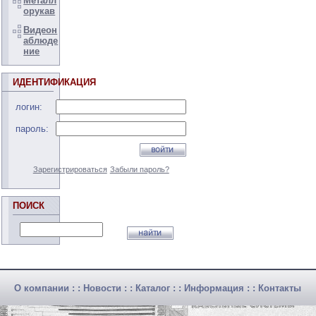
Металл
орукав
Видеон
аблюде
ние
ИДЕНТИФИКАЦИЯ
логин:
пароль:
Зарегистрироваться
Забыли пароль?
ПОИСК
О компании
: :
Новости
: :
Каталог
: :
Информация
: :
Контакты