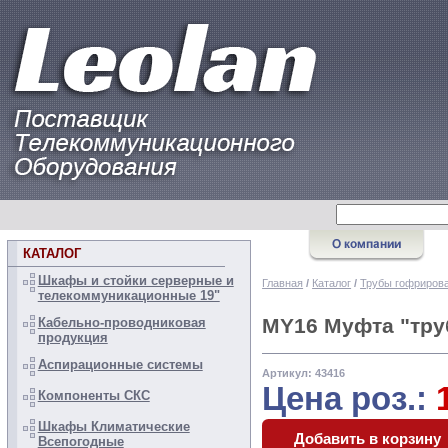
КАТАЛОГ
Шкафы и стойки серверные и
Главная
/
Каталог
/
Трубы гофрирова
телекоммуникационные 19"
MY16 Муфта "тру
Кабельно-проводниковая
продукция
Аспирационные системы
Артикул: 43416
Цена роз.:
Компоненты СКС
Шкафы Климатические
Всепогодные