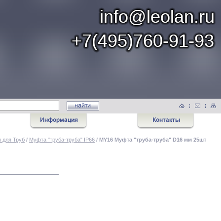
 для Труб
/
Муфта "труба-труба" IP66
/ MY16 Муфта "труба-труба" D16 мм 25шт