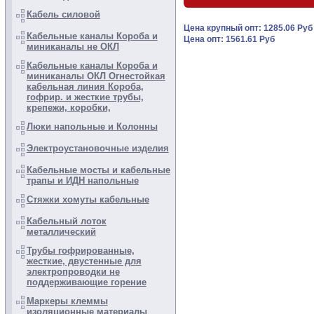
Кабель силовой
Цена крупный опт: 1285.06 Ру
Кабельные каналы Короба и
Цена опт: 1561.61 Руб
миниканалы не ОКЛ
Кабельные каналы Короба и
миниканалы ОКЛ Огнестойкая
кабельная линия Короба,
гофрир. и жесткие трубы,
крепежи, коробки,
Люки напольные и Колонны
Электроустановочные изделия
Кабельные мосты и кабельные
трапы и ИДН напольные
Стяжки хомуты кабельные
Кабельный лоток
металлический
Трубы гофрированные,
жесткие, двустенные для
электропроводки не
поддерживающие горение
Маркеры клеммы
изоляционные материалы