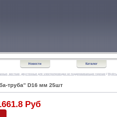
нные, жесткие, двустенные для электропроводки не поддерживающие горение
/
Муфты
ба-труба" D16 мм 25шт
1661.8 Руб