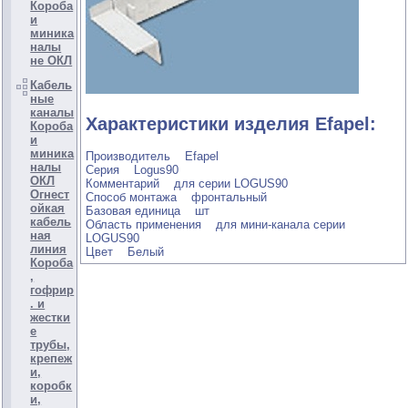
Короба
и
миника
налы
не ОКЛ
Кабель
ные
каналы
Характеристики изделия Efapel:
Короба
и
миника
Производитель Efapel
налы
Серия Logus90
ОКЛ
Комментарий для серии LOGUS90
Огнест
Способ монтажа фронтальный
ойкая
Базовая единица шт
кабель
Область применения для мини-канала серии
ная
LOGUS90
линия
Цвет Белый
Короба
,
гофрир
. и
жестки
е
трубы,
крепеж
и,
коробк
и,