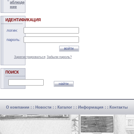
аблюде
ние
ИДЕНТИФИКАЦИЯ
логин:
пароль:
Зарегистрироваться
Забыли пароль?
ПОИСК
О компании
: :
Новости
: :
Каталог
: :
Информация
: :
Контакты