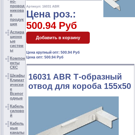
но-
провод
Артикул: 16031 ABR
никова
Цена роз.:
я
продук
500.94 Руб
ция
Аспира
ционн
ые
систем
ы
Цена крупный опт: 500.94 Руб
Цена опт: 500.94 Руб
Компон
енты
СКС
16031 ABR Т-образный
Шкафы
Климат
отвод для короба 155х50
ически
е
Всепог
одные
Кабель
силово
й
Кабель
ные
каналы