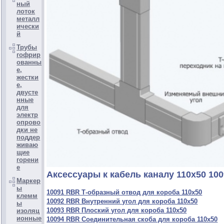
ный
лоток
металл
ически
й
Трубы
гофрир
ованны
е,
жестки
е,
двусте
нные
для
электр
опрово
дки не
поддер
живаю
щие
горени
е
Аксессуары к кабель каналу 110х50 10
Маркер
ы
10091 RBR Т-образный отвод для короба 110х50
клемм
10092 RBR Внутренний угол для короба 110х50
ы
10093 RBR Плоский угол для короба 110х50
изоляц
ионные
10094 RBR Соединительная скоба для короба 110х50