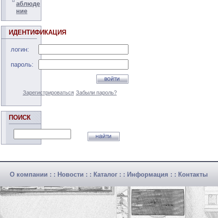
аблюде
ние
ИДЕНТИФИКАЦИЯ
логин:
пароль:
Зарегистрироваться
Забыли пароль?
ПОИСК
О компании
: :
Новости
: :
Каталог
: :
Информация
: :
Контакты