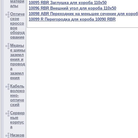
матери
10095 RBR Заглушка для короба 110х50
алы
10096 RBR Внешний угол для короба 110х50
10098 ABR Переходник на меньшее сечение для короб
Оптиче
ское
10099 R Перегородка для короба 10090 RBR
кроссо
вое
оборуд
ование
Медны
е шины
заземл
ения и
провод
а
заземл
ения
Кабель
волоко
нно-
оптиче
ский
Сервер
ные
корпус
а
Низков