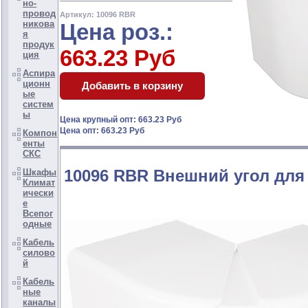
но-
провод
Артикул: 10096 RBR
никова
Цена роз.:
я
продук
663.23 Руб
ция
Аспира
ционн
ые
систем
ы
Цена крупный опт: 663.23 Руб
Цена опт: 663.23 Руб
Компон
енты
СКС
10096 RBR Внешний угол для
Шкафы
Климат
ически
е
Всепог
одные
Кабель
силово
й
Кабель
ные
каналы