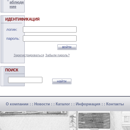
аблюде
ние
ИДЕНТИФИКАЦИЯ
логин:
пароль:
Зарегистрироваться
Забыли пароль?
ПОИСК
О компании
: :
Новости
: :
Каталог
: :
Информация
: :
Контакты