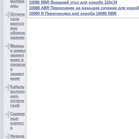
матери
10086 RBR Внешний угол для короба 110х34
алы
10088 ABR Переходник на меньшее сечение для короб
10089 R Перегородка для короба 10080 RBR
Оптиче
ское
кроссо
вое
оборуд
ование
Медны
е шины
заземл
ения и
провод
а
заземл
ения
Кабель
волоко
нно-
оптиче
ский
Сервер
ные
корпус
а
Низков