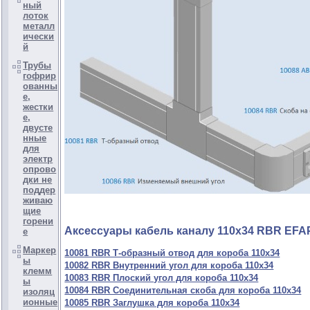
ный
лоток
металл
ически
й
Трубы
гофрир
ованны
е,
жестки
е,
двусте
нные
для
электр
опрово
дки не
поддер
живаю
щие
горени
Аксессуары кабель каналу 110х34 RBR EF
е
Маркер
10081 RBR Т-образный отвод для короба 110х34
ы
10082 RBR Внутренний угол для короба 110х34
клемм
10083 RBR Плоский угол для короба 110х34
ы
10084 RBR Соединительная скоба для короба 110х34
изоляц
ионные
10085 RBR Заглушка для короба 110х34