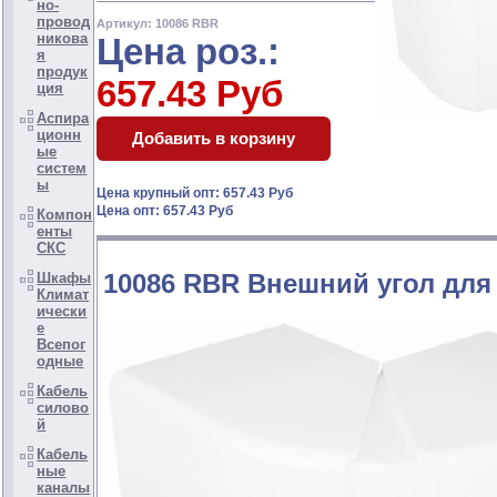
но-
провод
Артикул: 10086 RBR
никова
Цена роз.:
я
продук
657.43 Руб
ция
Аспира
ционн
ые
систем
ы
Цена крупный опт: 657.43 Руб
Цена опт: 657.43 Руб
Компон
енты
СКС
10086 RBR Внешний угол для
Шкафы
Климат
ически
е
Всепог
одные
Кабель
силово
й
Кабель
ные
каналы