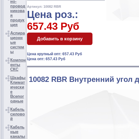
но-
провод
Артикул: 10082 RBR
никова
Цена роз.:
я
продук
657.43 Руб
ция
Аспира
ционн
ые
систем
ы
Цена крупный опт: 657.43 Руб
Цена опт: 657.43 Руб
Компон
енты
СКС
10082 RBR Внутренний угол 
Шкафы
Климат
ически
е
Всепог
одные
Кабель
силово
й
Кабель
ные
каналы