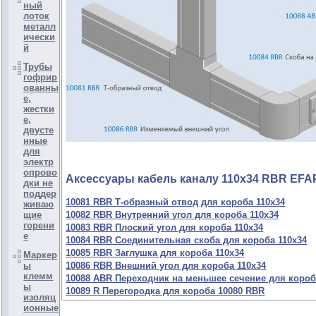
ный
лоток
металл
ически
й
Трубы
гофрир
ованны
е,
жестки
е,
двусте
нные
для
электр
опрово
Аксессуары кабель каналу 110х34 RBR EF
дки не
поддер
10081 RBR Т-образный отвод для короба 110х34
живаю
10082 RBR Внутренний угол для короба 110х34
щие
горени
10083 RBR Плоский угол для короба 110х34
е
10084 RBR Соединительная скоба для короба 110х34
10085 RBR Заглушка для короба 110х34
Маркер
10086 RBR Внешний угол для короба 110х34
ы
клемм
10088 ABR Переходник на меньшее сечение для короб
ы
10089 R Перегородка для короба 10080 RBR
изоляц
ионные