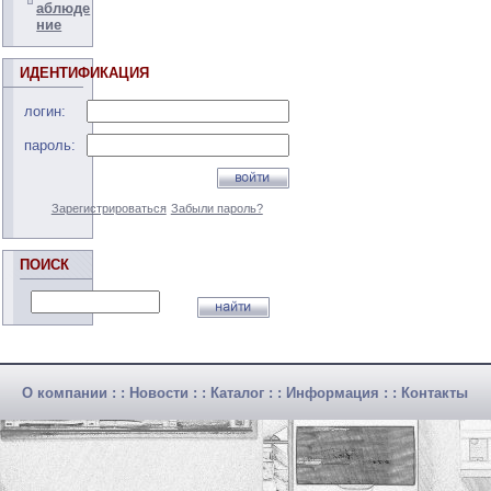
аблюде
ние
ИДЕНТИФИКАЦИЯ
логин:
пароль:
Зарегистрироваться
Забыли пароль?
ПОИСК
О компании
: :
Новости
: :
Каталог
: :
Информация
: :
Контакты