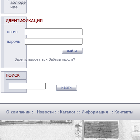
аблюде
ние
ИДЕНТИФИКАЦИЯ
логин:
пароль:
Зарегистрироваться
Забыли пароль?
ПОИСК
О компании
: :
Новости
: :
Каталог
: :
Информация
: :
Контакты