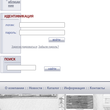
аблюде
ние
ИДЕНТИФИКАЦИЯ
логин:
пароль:
Зарегистрироваться
Забыли пароль?
ПОИСК
О компании
: :
Новости
: :
Каталог
: :
Информация
: :
Контакты