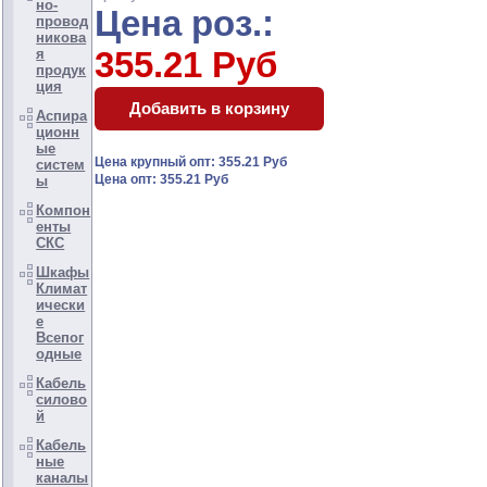
но-
Цена роз.:
провод
никова
355.21 Руб
я
продук
ция
Аспира
ционн
ые
Цена крупный опт: 355.21 Руб
систем
Цена опт: 355.21 Руб
ы
Компон
енты
СКС
Шкафы
Климат
ически
е
Всепог
одные
Кабель
силово
й
Кабель
ные
каналы