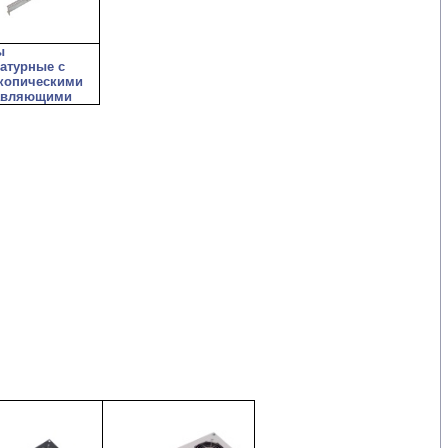
ы
атурные с
скопическими
авляющими