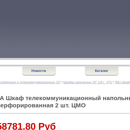
серверные и телекоммуникационные 19"
/
Шкафы напольные 19" 12U - 47U
/
38U Шкаф
АА Шкаф телекоммуникационный напольн
 перфорированная 2 шт. ЦМО
58781.80 Руб