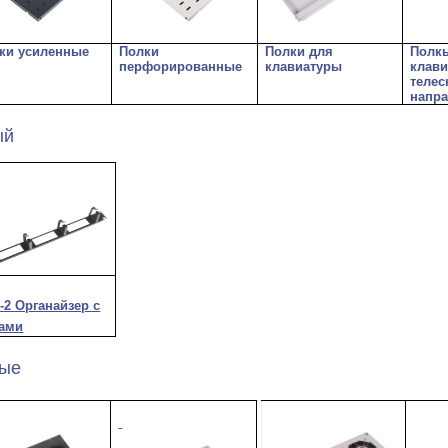
ки усиленные
Полки
Полки для
Полк
перфорированные
клавиатуры
клави
теле
напр
ый
-2 Органайзер с
ами
ные