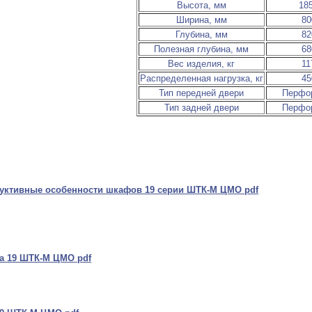
Высота, мм
18
Ширина, мм
80
Глубина, мм
82
Полезная глубина, мм
68
Вес изделия, кг
11
Распределенная нагрузка, кг
45
Тип передней двери
Перфо
Тип задней двери
Перфо
уктивные особенности шкафов 19 серии ШТК-М ЦМО pdf
а 19 ШТК-М ЦМО pdf