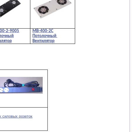
00-2-9005
МВ-400-2С
лочный
Потолочный
илятор
Вентилятор
к силовых розеток