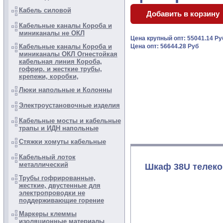
Кабель силовой
Кабельные каналы Короба и
миниканалы не ОКЛ
Цена крупный опт: 55041.14 Р
Кабельные каналы Короба и
Цена опт: 56644.28 Руб
миниканалы ОКЛ Огнестойкая
кабельная линия Короба,
гофрир. и жесткие трубы,
крепежи, коробки,
Люки напольные и Колонны
Электроустановочные изделия
Кабельные мосты и кабельные
трапы и ИДН напольные
Стяжки хомуты кабельные
Кабельный лоток
металлический
Шкаф 38U телеко
Трубы гофрированные,
жесткие, двустенные для
электропроводки не
поддерживающие горение
Маркеры клеммы
изоляционные материалы