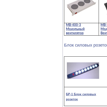
МВ-400-3
МВ-
Модульный
Мод
вентилятор
Вен
Блок силовых розето
БР-1 Блок силовых
розеток