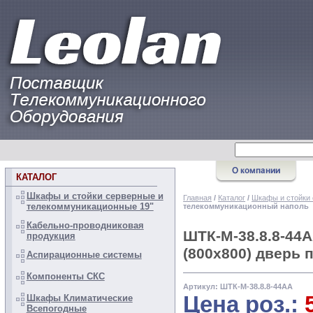
КАТАЛОГ
Шкафы и стойки серверные и
Главная
/
Каталог
/
Шкафы и стойки 
телекоммуникационные 19"
телекоммуникационный наполь
Кабельно-проводниковая
ШТК-М-38.8.8-44
продукция
(800x800) дверь
Аспирационные системы
Компоненты СКС
Артикул: ШТК-М-38.8.8-44АА
Цена роз.:
Шкафы Климатические
Всепогодные