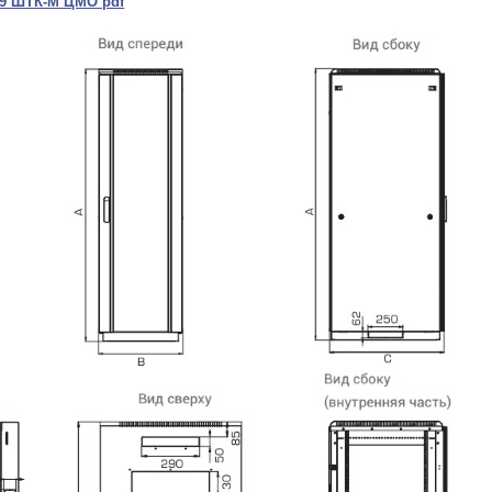
19 ШТК-М ЦМО pdf