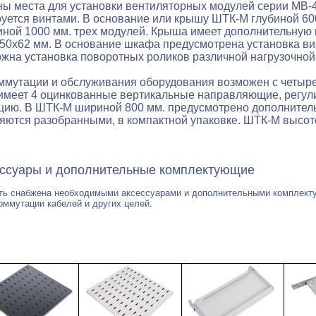
ы места для установки вентиляторных модулей серии МВ-40
уется винтами. В основание или крышу ШТК-М глубиной 60
иной 1000 мм. трех модулей. Крыша имеет дополнительную 
 250х62 мм. В основание шкафа предусмотрена установка в
жна установка поворотных роликов различной нагрузочной с
оммутации и обслуживания оборудования возможен с четыре
имеет 4 оцинкованные вертикальные направляющие, регули
цию. В ШТК-М шириной 800 мм. предусмотрено дополнитель
яются разобранными, в компактной упаковке. ШТК-М высото
дополнительные комплектующие
ть снабжена необходимыми аксессуарами и дополнительными комплекту
оммутации кабелей и других целей.