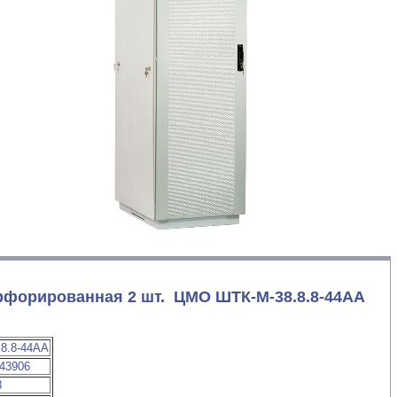
рфорированная 2 шт. ЦМО ШТК-М-38.8.8-44АА
8.8-44АА
43906
8