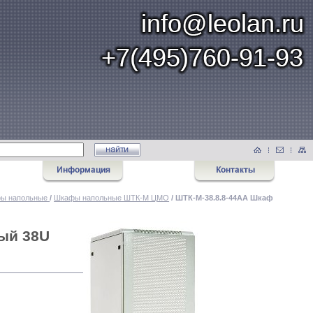
ы напольные
/
Шкафы напольные ШТК-М ЦМО
/ ШТК-М-38.8.8-44АА Шкаф
ый 38U