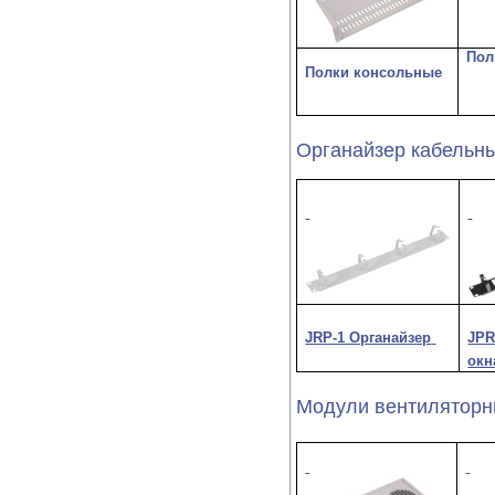
Пол
Полки консольные
Органайзер кабельн
JRP-1 Органайзер
JPR
окн
Модули вентилятор