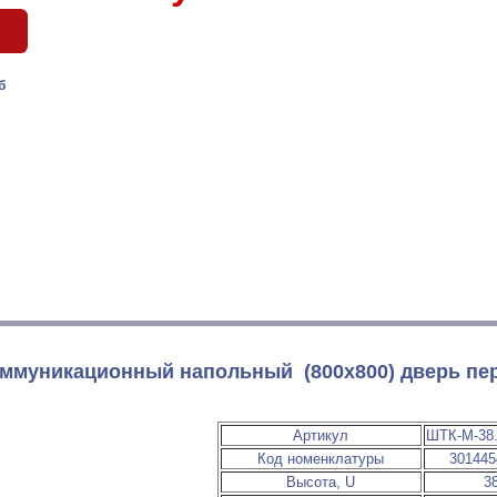
уб
ммуникационный напольный (800x800) дверь пе
Артикул
ШТК-М-38.
Код номенклатуры
301445
Высота, U
3