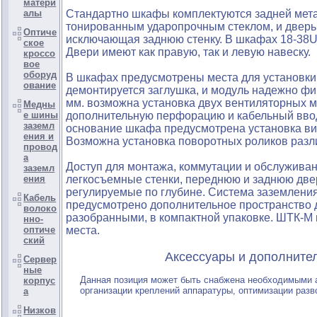
матери
алы
Стандартно шкафы комплектуются задней метал
тонированным ударопрочным стеклом, и дверь
Оптиче
исключающая заднюю стенку. В шкафах 18-38U
ское
Двери имеют как правую, так и левую навеску.
кроссо
вое
оборуд
В шкафах предусмотрены места для установки
ование
демонтируется заглушка, и модуль надежно фи
мм. возможна установка двух вентиляторных м
Медны
е шины
дополнительную перфорацию и кабельный ввод 
заземл
основание шкафа предусмотрена установка ви
ения и
Возможна установка поворотных роликов различ
провод
а
Доступ для монтажа, коммутации и обслуживан
заземл
ения
легкосъемные стенки, переднюю и заднюю дв
регулируемые по глубине. Система заземлени
Кабель
предусмотрено дополнительное пространство 
волоко
разобранными, в компактной упаковке. ШТК-М 
нно-
оптиче
места.
ский
Аксессуары и дополнительны
Сервер
ные
Данная позиция может быть снабжена необходимыми
корпус
организации креплений аппаратуры, оптимизации разв
а
Низков