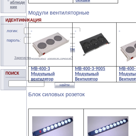
окнами
аблюде
ние
Модули вентиляторные
ИДЕНТИФИКАЦИЯ
логин:
пароль:
Зарегистрироваться
Забыли пароль?
МВ-400-3
МВ-400-3-9005
МВ-400-
ПОИСК
Модульный
Модульный
Модуль
вентилятор
Вентилятор
Вентиля
Блок силовых розеток