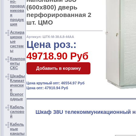
но-
(600x800) дверь
провод
никова
перфорированная 2
я
продук
шт. ЦМО
ция
Аспира
ционн
Артикул: ШТК-М-38.6.8-44АА
Цена роз.:
ые
систем
ы
49718.90 Руб
Компон
енты
СКС
Шкафы
Климат
Цена крупный опт: 46554.97 Руб
ически
Цена опт: 47910.94 Руб
е
Всепог
одные
Кабель
Шкаф 38U телекоммуникационный н
силово
й
Кабель
ные
каналы