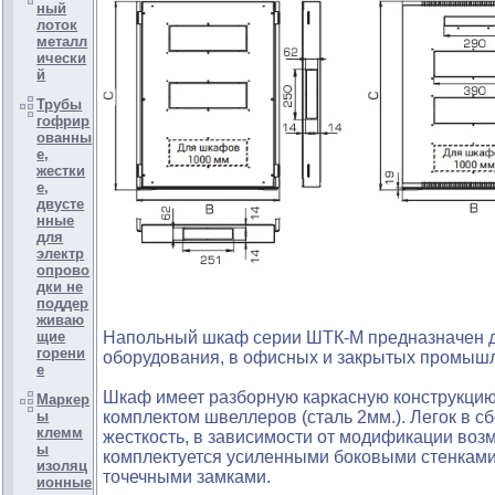
ный
лоток
металл
ически
й
Трубы
гофрир
ованны
е,
жестки
е,
двусте
нные
для
электр
опрово
дки не
поддер
живаю
щие
Напольный шкаф серии ШТК-М предназначен д
горени
оборудования, в офисных и закрытых промышл
е
Шкаф имеет разборную каркасную конструкцию.
Маркер
ы
комплектом швеллеров (сталь 2мм.). Легок в 
клемм
жесткость, в зависимости от модификации воз
ы
комплектуется усиленными боковыми стенками
изоляц
точечными замками.
ионные