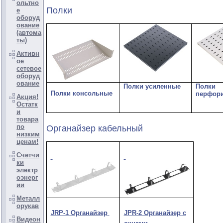
ольтно
Полки
е
оборуд
ование
(автома
ты)
Активн
ое
сетевое
оборуд
ование
Полки усиленные
Полки
Полки консольные
перфор
Акция!
Остатк
и
товара
по
Органайзер кабельный
низким
ценам!
Счетчи
ки
электр
оэнерг
ии
Металл
орукав
JRP-1 Органайзер
JPR-2 Органайзер с
Видеон