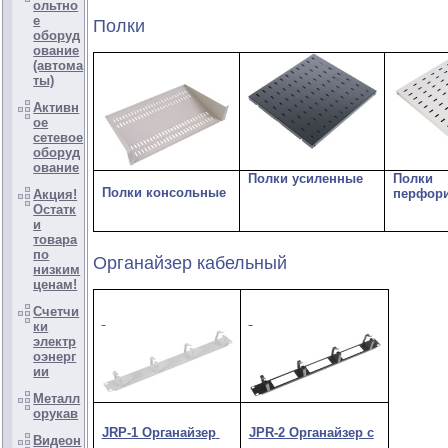
ольтно
е
Полки
оборуд
ование
(автома
ты)
Активн
ое
сетевое
оборуд
ование
Полки усиленные
Полки
Полки консольные
перфор
Акция!
Остатк
и
товара
по
Органайзер кабельный
низким
ценам!
Счетчи
ки
электр
оэнерг
ии
Металл
орукав
JRP-1 Органайзер
JPR-2 Органайзер с
Видеон