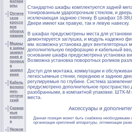
матери
алы
Стандартно шкафы комплектуются задней метал
тонированным ударопрочным стеклом, и дверь
Оптиче
исключающая заднюю стенку. В шкафах 18-38U
ское
кроссо
Двери имеют как правую, так и левую навеску.
вое
оборуд
В шкафах предусмотрены места для установки
ование
демонтируется заглушка, и модуль надежно фи
Медны
мм. возможна установка двух вентиляторных м
е шины
дополнительную перфорацию и кабельный ввод 
заземл
основание шкафа предусмотрена установка ви
ения и
Возможна установка поворотных роликов различ
провод
а
заземл
Доступ для монтажа, коммутации и обслуживан
ения
легкосъемные стенки, переднюю и заднюю дв
регулируемые по глубине. Система заземлени
Кабель
предусмотрено дополнительное пространство 
волоко
нно-
разобранными, в компактной упаковке. ШТК-М 
оптиче
места.
ский
Аксессуары и дополнительны
Сервер
ные
корпус
Данная позиция может быть снабжена необходимыми
а
организации креплений аппаратуры, оптимизации разв
Низков