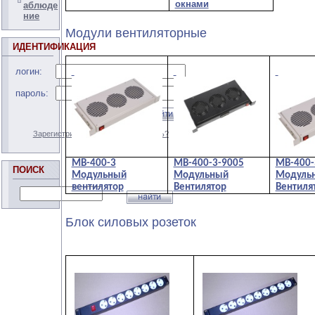
окнами
аблюде
ние
Модули вентиляторные
ИДЕНТИФИКАЦИЯ
логин:
пароль:
Зарегистрироваться
Забыли пароль?
МВ-400-3
МВ-400-3-9005
МВ-400-
ПОИСК
Модульный
Модульный
Модуль
вентилятор
Вентилятор
Вентиля
Блок силовых розеток