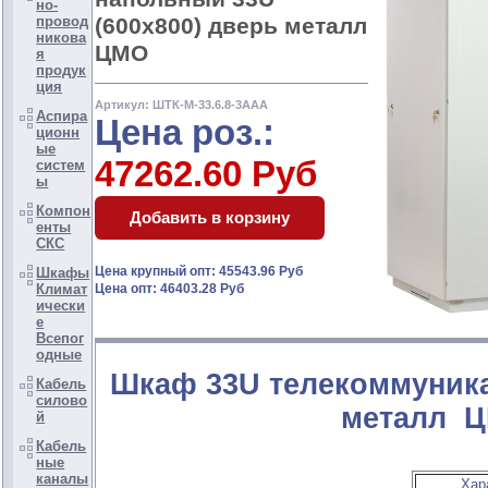
но-
(600x800) дверь металл
провод
никова
ЦМО
я
продук
ция
Артикул: ШТК-М-33.6.8-3ААА
Аспира
Цена роз.:
ционн
ые
47262.60 Руб
систем
ы
Компон
енты
СКС
Цена крупный опт: 45543.96 Руб
Шкафы
Климат
Цена опт: 46403.28 Руб
ически
е
Всепог
одные
Шкаф 33U телекоммуник
Кабель
силово
металл Ц
й
Кабель
ные
каналы
Хар