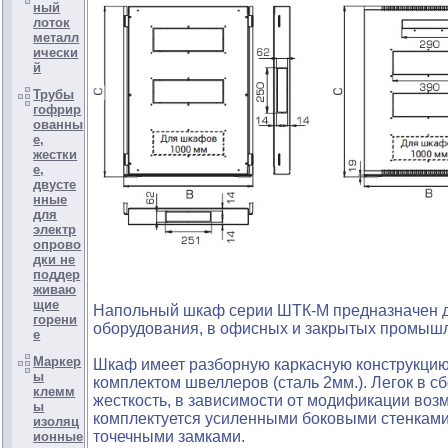
ный
лоток
металл
ически
й
Трубы
гофрир
ованны
е,
жестки
е,
двусте
нные
для
электр
опрово
дки не
поддер
живаю
щие
Напольный шкаф серии ШТК-М предназначен д
горени
оборудования, в офисных и закрытых промышл
е
Маркер
Шкаф имеет разборную каркасную конструкцию.
ы
комплектом швеллеров (сталь 2мм.). Легок в 
клемм
жесткость, в зависимости от модификации воз
ы
комплектуется усиленными боковыми стенками
изоляц
точечными замками.
ионные