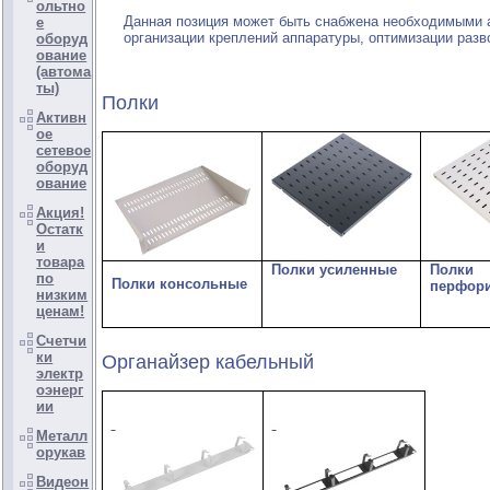
ольтно
Данная позиция может быть снабжена необходимыми
е
организации креплений аппаратуры, оптимизации разв
оборуд
ование
(автома
ты)
Полки
Активн
ое
сетевое
оборуд
ование
Акция!
Остатк
и
товара
Полки усиленные
Полки
по
Полки консольные
перфор
низким
ценам!
Счетчи
ки
Органайзер кабельный
электр
оэнерг
ии
Металл
орукав
Видеон