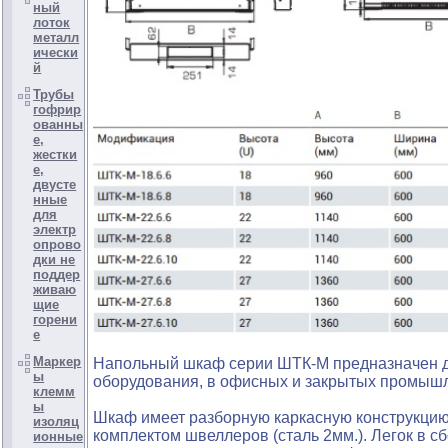
ный
лоток
металл
ически
й
Трубы
гофрир
ованны
е,
жестки
е,
двусте
нные
для
электр
опрово
дки не
поддер
живаю
щие
горени
е
Маркер
Напольный шкаф серии ШТК-М предназначен д
ы
оборудования, в офисных и закрытых промышл
клемм
ы
Шкаф имеет разборную каркасную конструкцию.
изоляц
комплектом швеллеров (сталь 2мм.). Легок в 
ионные