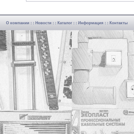
О компании
: :
Новости
: :
Каталог
: :
Информация
: :
Контакты