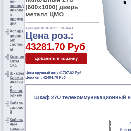
но-
(600x1000) дверь
провод
никова
металл ЦМО
я
продук
ция
Артикул: ШТК-М-27.6.10-3ААА
Аспира
Цена роз.:
ционн
ые
43281.70 Руб
систем
ы
Компон
енты
СКС
Цена крупный опт: 41707.82 Руб
Шкафы
Климат
Цена опт: 42494.76 Руб
ически
е
Всепог
одные
Шкаф 27U телекоммуникационный на
Кабель
силово
й
Кабель
ные
каналы
Код н