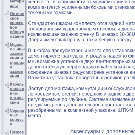
матери
жесткость, в зависимости от модификации воз
алы
комплектуется усиленными боковыми стенками
точечными замками.
Оптиче
ское
кроссо
Стандартно шкафы комплектуются задней метал
вое
тонированным ударопрочным стеклом, и дверь
оборуд
исключающая заднюю стенку. В шкафах 18-38U
ование
Двери имеют как правую, так и левую навеску.
Медны
е шины
В шкафах предусмотрены места для установки
заземл
демонтируется заглушка, и модуль надежно фи
ения и
мм. возможна установка двух вентиляторных м
провод
дополнительную перфорацию и кабельный ввод 
а
заземл
основание шкафа предусмотрена установка ви
ения
Возможна установка поворотных роликов различ
Кабель
Доступ для монтажа, коммутации и обслуживан
волоко
нно-
легкосъемные стенки, переднюю и заднюю дв
оптиче
регулируемые по глубине. Система заземлени
ский
предусмотрено дополнительное пространство 
разобранными, в компактной упаковке. ШТК-М 
Сервер
ные
места.
корпус
а
Аксессуары и дополнительны
Низков