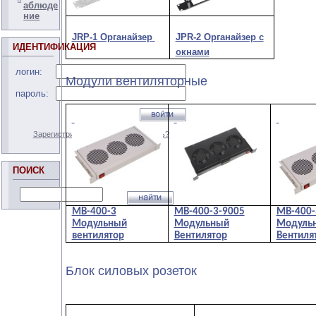
аблюде
ние
JRP-1 Органайзер
JPR-2 Органайзер с
ИДЕНТИФИКАЦИЯ
окнами
логин:
Модули вентиляторные
пароль:
Зарегистрироваться
Забыли пароль?
ПОИСК
МВ-400-3
МВ-400-3-9005
МВ-400-
Модульный
Модульный
Модуль
вентилятор
Вентилятор
Вентиля
Блок силовых розеток